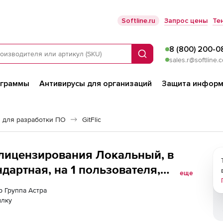
Softline.ru
Запрос цены
Те
8 (800) 200-0
Поиск
sales.r@softline.
ограммы
Антивирусы для организаций
Защита информ
 для разработки ПО
GitFlic
т лицензирования Локальный, в
дартная, на 1 пользователя,
еще
), на 6 месяцев
р Группа Астра
ылку