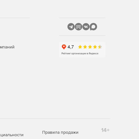
омпаний
14+
Правила продажи
циальности