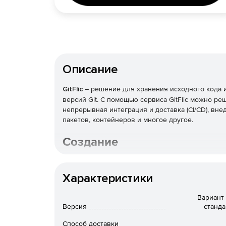
Описание
GitFlic
– решение для хранения исходного кода и
версий Git. С помощью сервиса GitFlic можно реш
непрерывная интеграция и доставка (CI/CD), вн
пакетов, контейнеров и многое другое.
Создание
Использование всех возможностей инструмента к
управлять проектами.
Характеристики
Тестирование
Вариант
Версия
станда
Автоматическое тестирование исходного кода. 
Способ доставки