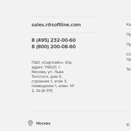
sales.r@softline.com
Ка
Пр
8 (495) 232-00-60
Пр
8 (800) 200-08-60
С
п
ПАО «Софтлайн». Юр.
адрес: 119021, г.
Те
Москва, ул. Льва
Толстого, дом 5,
строение 1, этаж 3,
помещение 1, комн. №
2, 2а (А-311)
Москва
© 