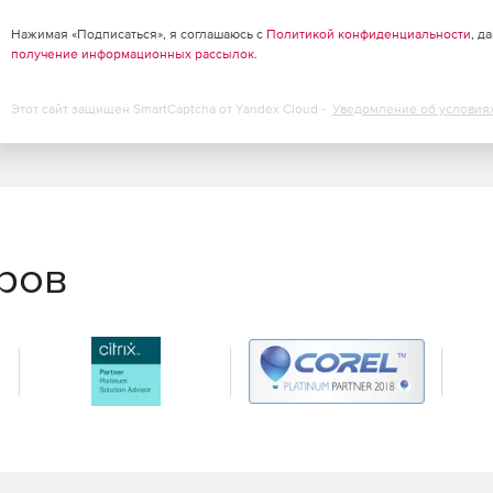
Нажимая «Подписаться», я соглашаюсь с
Политикой конфиденциальности
, д
получение информационных рассылок
.
Этот сайт защищен SmartCaptcha от Yandex Cloud -
Уведомление об условия
еров