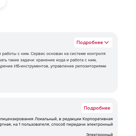
Подробнее
 работы с ним. Сервис основан на системе контроля
ать такие задачи: хранение кода и работа с ним,
едрение ИБ-инструментов, управление репозиториями
онтроля версий (Git). Можно создавать, смотреть и
Подробнее
 лицензирования Локальный, в редакции Корпоративная
ртная, на 1 пользователя, способ передачи электронный
Настройка и запуск необходимых
Электронный