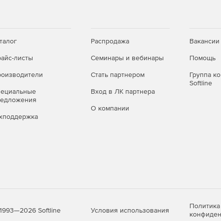
талог
Распродажа
Вакансии
айс-листы
Семинары и вебинары
Помощь
оизводители
Стать партнером
Группа к
Softline
пециальные
Вход в ЛК партнера
редложения
О компании
хподдержка
Политика
Условия использования
1993—2026 Softline
конфиден