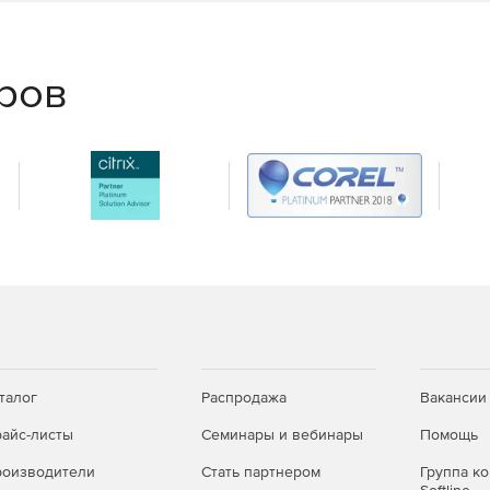
ger
,
RuBackup
,
Astra Linux Special Edition
,
ALD Pro
еров
талог
Распродажа
Вакансии
айс-листы
Семинары и вебинары
Помощь
оизводители
Стать партнером
Группа к