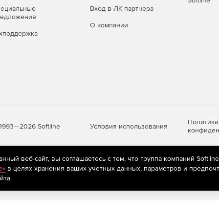
Softline
пециальные
Вход в ЛК партнера
редложения
О компании
хподдержка
Политика
Условия использования
1993—2026 Softline
конфиден
ный веб-сайт, вы соглашаетесь с тем, что группа компаний Softlin
яются
рекомендательные технологии
(информационные технологии п
e»
в целях хранения ваших учетных данных, параметров и предпочт
предпочтениям пользователей сети «Интернет», находящихся на те
йта.