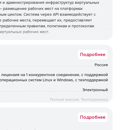
я и администрирования инфраструктур виртуальных
 – размещение рабочих мест на платформах
ым циклом. Система через API взаимодействует с
е рабочие места, перемещает их, предоставляет
пределенным правилам, политикам и протоколам
виртуальных рабочих мест.
Подробнее
 (ВРМ) происходит с помощью любого современного
ного клиентского приложения по протоколам VNC,
Россия
 лицензия на 1 конкурентное соединение, с поддержкой
 с помощью служб каталогов;
операционных систем Linux и Windows, с техподдержкой
Электронный
 и их отключение;
Полная версия, Техподдержка
жно создать несколько шаблонов ВРМ с
12 мес.
зных сотрудников, подразделений или задач;
Подробнее
оляют оперативно и в наглядном виде получать
ющих, и неактивных;