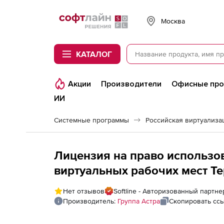
Softline
Москва
КАТАЛОГ
Акции
Производители
Офисные пр
ИИ
Системные программы
Лицензия на право использо
виртуальных рабочих мест Те
соединение, предназначенна
Нет отзывов
Softline - Авторизованный партне
виртуализации zVirt, VMware
Производитель:
Группа Астра
Скопировать сс
операционных систем Linux и