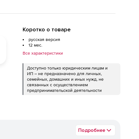
я срока, с включенной
тандарт на 12 мес.
Коротко о товаре
русская версия
12 мес.
Все характеристики
Доступно только юридическим лицам и
ИП – не предназначено для личных,
семейных, домашних и иных нужд, не
связанных с осуществлением
предпринимательской деятельности
Подробнее