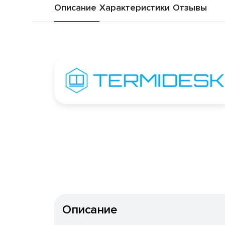
электронный, без ограничени
Описание
Характеристики
Отзывы
технической поддержкой тип С
Описание