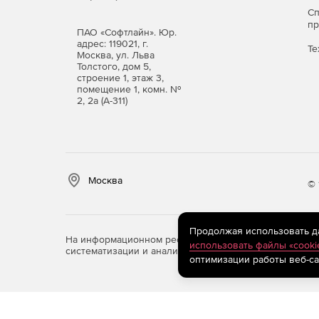
С
п
ПАО «Софтлайн». Юр.
адрес: 119021, г.
Те
Москва, ул. Льва
Толстого, дом 5,
строение 1, этаж 3,
помещение 1, комн. №
2, 2а (А-311)
Москва
© 
Продолжая использовать дан
На информационном ресурсе store.softline.ru примен
использовать файлы «cooki
систематизации и анализа сведений, относящихся к 
оптимизации работы веб-са