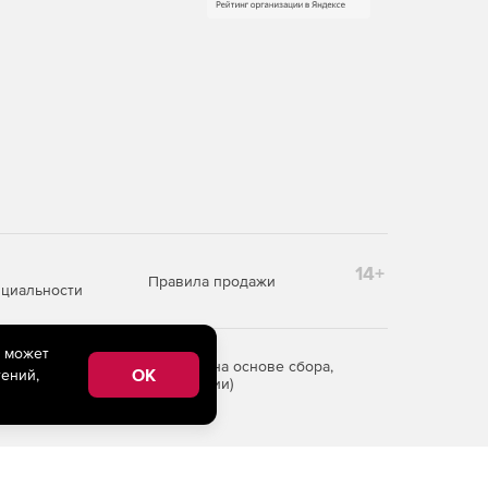
14+
Правила продажи
циальности
e может
редоставления информации на основе сбора,
OK
ений,
рритории Российской Федерации)