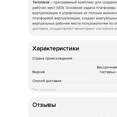
Termidesk
– программный комплекс для создани
рабочих мест (VDI). Основная задача платформы
виртуализации и управление их полным жизненн
платформой виртуализации, создает виртуальны
виртуальные рабочие места пользователям по о
доставки, осуществляет мониторинг состояния 
Основные возможности:
Характеристики
подключение к Виртуальным Рабочим Местам
браузера с поддержкой HTML5 или специаль
Страна происхождения
SPICE или RDP;
Бессрочная
доступно разграничение прав доступа к ВРМ
Версия
гостевых 
Способ доставки
можно настроить автоматический запуск ВРМ
Тип лицензии
настройка гостевых ОС кастомизируется: мо
Срок действия
персонифицированным окружением ОС для ра
Отзывы
инструменты управления и мониторинга позв
информацию о состоянии всех ВРМ: и работа