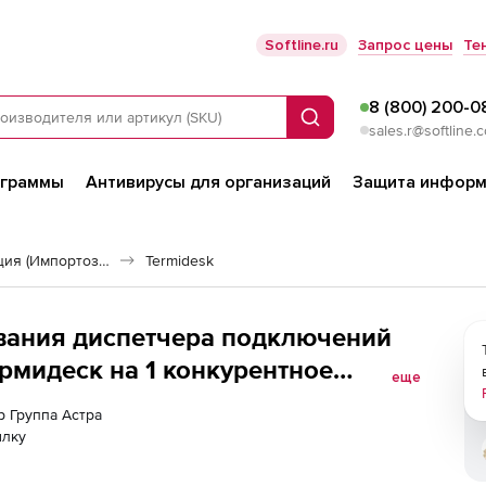
Softline.ru
Запрос цены
Те
8 (800) 200-0
Поиск
sales.r@softline.
ограммы
Антивирусы для организаций
Защита информ
Российская виртуализация (Импортозамещение)
Termidesk
вания диспетчера подключений
рмидеcк на 1 конкурентное
еще
я для работы в платформах
р Группа Астра
 с поддержкой гостевых
ылку
 Windows, способ передачи