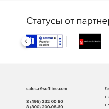
Дополняющие продукты:
ПК СВ «Брест»
,
VMmana
Статусы от партн
Назад
sales.r@softline.com
Ка
Пр
8 (495) 232-00-60
Пр
8 (800) 200-08-60