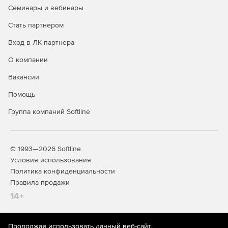
Программный интерфейс приложений для выгрузки
Семинары и вебинары
данных во внешние системы.
Стать партнером
Функции для вызова по протоколу передачи
Вход в ЛК партнера
гипертекста (HTTP) без остановки выполнения
запроса.
О компании
Создание переменных в пользовательских сессиях.
Вакансии
Помощь
Возможность создания гипотетических индексов.
Группа компаний Softline
Возможность работы в режиме отказоустойчивого
кластера.
Восстановление битых блоков с реплики на мастер.
© 1993—2026 Softline
Условия использования
Поддержка защищенного подключения к СУБД.
Политика конфиденциальности
Правила продажи
Защита страниц с данными контрольными суммами.
14+
Динамическое маскирование конфиденциальных
данных в БД.
Продолжая использовать данный веб-сайт,