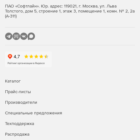
Автоматизация создания самостоятельных
ПАО «Софтлайн». Юр. адрес: 119021, г. Москва, ул. Льва
фрагментов памяти на дисках (партиций).
Толстого, дом 5, строение 1, этаж 3, помещение 1, комн. № 2, 2а
(А-311)
Мониторинг ключевых метрик как в графическом
интерфейсе, так и с помощью оповещений,
интегрированный со службами сообщений.
Визуальный профилировщик запросов, позволяющий
быстро выявлять проблемные места.
Анализ схемы данных, статистика использования
объектов БД.
Каталог
Управление конфигурациями СУБД из
Прайс-листы
пользовательского интерфейса.
Производители
Наличие встроенного механизма расчета
оптимальной конфигурации СУБД.
Специальные предложения
Интеграция с протоколом быстрого доступа к
Техподдержка
каталогам (LDAP).
Распродажа