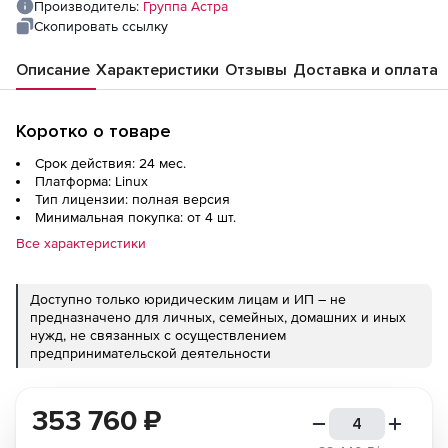
«Тантор», на базе п/а х86-64, для сервера
Производитель:
Группа Астра
на 1 физическое или виртуальное ядро,
Скопировать ссылку
сроком на 24 мес., с включенными
Описание
Характеристики
Отзывы
Доставка и оплата
обновлениями Тип 2 на 24 мес.
Коротко о товаре
Срок действия: 24 мес.
Платформа: Linux
Тип лицензии: полная версия
Минимальная покупка: от 4 шт.
Все характеристики
Доступно только юридическим лицам и ИП – не
предназначено для личных, семейных, домашних и иных
нужд, не связанных с осуществлением
предпринимательской деятельности
353 760
₽