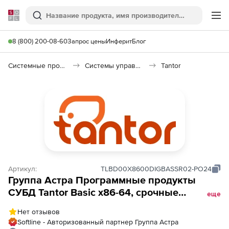
Softline
Поиск
Ме
8 (800) 200-08-60
Запрос цены
Инферит
Блог
Системные программы
Системы управления базами данных (Импортозамещение)
Tantor
Артикул:
TLBD00Х8600DIGBASSR02-PO24
Группа Астра Программные продукты
СУБД Tantor Basic х86-64, срочные
еще
лицензии, Лицензия на СУБД Tantor Basic,
Нет отзывов
со встроенной платформой PostgreSQL
Softline - Авторизованный партнер Группа Астра