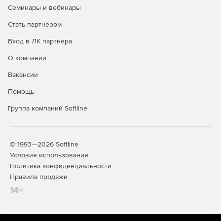
Программный интерфейс приложений для выгрузки
Семинары и вебинары
данных во внешние системы.
Стать партнером
Функции для вызова по протоколу передачи
Вход в ЛК партнера
гипертекста (HTTP) без остановки выполнения
запроса.
О компании
Создание переменных в пользовательских сессиях.
Вакансии
Помощь
Возможность создания гипотетических индексов.
Группа компаний Softline
Возможность работы в режиме отказоустойчивого
кластера.
Восстановление битых блоков с реплики на мастер.
© 1993—2026 Softline
Условия использования
Поддержка защищенного подключения к СУБД.
Политика конфиденциальности
Правила продажи
Защита страниц с данными контрольными суммами.
14+
Динамическое маскирование конфиденциальных
данных в БД.