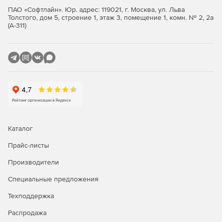
Автоматизация создания самостоятельных
ПАО «Софтлайн». Юр. адрес: 119021, г. Москва, ул. Льва
фрагментов памяти на дисках (партиций).
Толстого, дом 5, строение 1, этаж 3, помещение 1, комн. № 2, 2а
(А-311)
Мониторинг ключевых метрик как в графическом
интерфейсе, так и с помощью оповещений,
интегрированный со службами сообщений.
Визуальный профилировщик запросов, позволяющий
быстро выявлять проблемные места.
Анализ схемы данных, статистика использования
объектов БД.
Каталог
Управление конфигурациями СУБД из
Прайс-листы
пользовательского интерфейса.
Производители
Наличие встроенного механизма расчета
оптимальной конфигурации СУБД.
Специальные предложения
Интеграция с протоколом быстрого доступа к
Техподдержка
каталогам (LDAP).
Распродажа