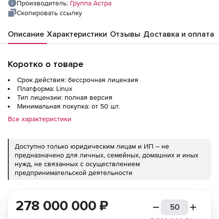
платформу администрирования и
Производитель:
Группа Астра
мониторинга кластеров PostgreSQL
Скопировать ссылку
«Тантор» LE, на базе п/а х86-64, до 50
Описание
Характеристики
Отзывы
Доставка и оплата
физических или виртуальных ядер
серверов СУБД на базе PostgreSQL, на
срок действия исключительного права, с
Коротко о товаре
вклю
Срок действия: бессрочная лицензия
Платформа: Linux
Тип лицензии: полная версия
Минимальная покупка: от 50 шт.
Все характеристики
Доступно только юридическим лицам и ИП – не
предназначено для личных, семейных, домашних и иных
нужд, не связанных с осуществлением
предпринимательской деятельности
278 000 000
₽