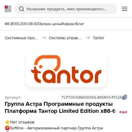
Softline
Поиск
Ме
8 (800) 200-08-60
Запрос цены
Инферит
Блог
Системные программы
Системы управления базами данных (Импортозамещение)
Tantor
Артикул:
TLPT00Х8600DIGLIMSR01-PO24
Группа Астра Программные продукты
Платформа Тантор Limited Edition х86-64,
еще
бессрочные лицензии, Лицензия на
Нет отзывов
полнофункциональную модульную
Softline - Авторизованный партнер Группа Астра