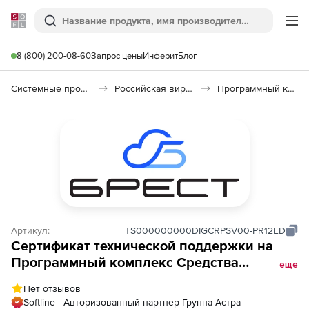
Softline
Поиск
Ме
8 (800) 200-08-60
Запрос цены
Инферит
Блог
Системные программы
Российская виртуализация (Импортозамещение)
Программный комплекс «Средства виртуализации «БРЕСТ»»
Артикул:
TS000000000DIGCRPSV00-PR12ED
Сертификат технической поддержки на
Программный комплекс Средства
еще
виртуализации Брест для Linux и Windows
Нет отзывов
(Брест Корпоратив), на 1 сервер, тип
Softline - Авторизованный партнер Группа Астра