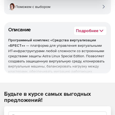
Поможем с выбором
Описание
Подробнее
Программный комплекс «Средства виртуализации
«БРЕСТ»»
— платформа для управления виртуальными
ИТ-инфраструктурами любой сложности со встроенными
средствами защиты Astra Linux Special Edition. Позволяет
создавать защищенную виртуальную среду, клонировать
виртуальные машины, балансировать нагрузку между
кластерами, обеспечивать миграцию работающих
виртуальных машин между узлами кластера и многое
другое.
Топ-3 преимуществ ПК СВ «Брест»:
Будьте в курсе самых выгодных
предложений!
Серверная и облачная виртуализация.
Поддерживает все уровни конфиденциальности.