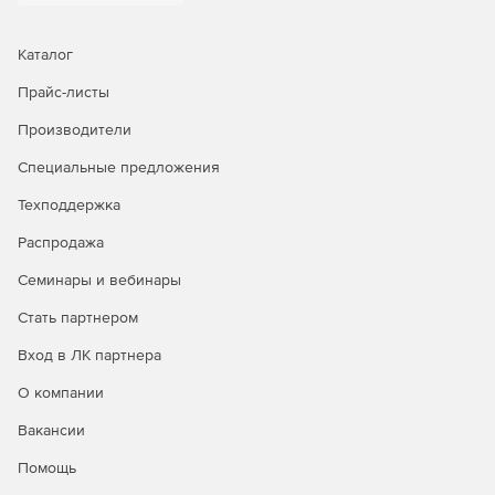
Поддержка работы с интерфейсом мониторинга и
управления аппаратной платформой IPMI 2.0.
Каталог
Создание кластеров высокой доступности (High
Прайс-листы
Availability — HA).
Производители
Миграция работающих ВМ между узлами кластера
Специальные предложения
виртуализации в ручном и автоматическом режиме
Техподдержка
Онлайн миграция дисков ВМ между хранилищами.
Распродажа
Режим обслуживания хоста.
Семинары и вебинары
Автоматическое резервирование виртуальной
Стать партнером
инфраструктуры.
Вход в ЛК партнера
Автоматическое распределение нагрузки на
О компании
физические узлы (Distributed Resource Scheduler -
DRS).
Вакансии
Создание групп ВМ из шаблонов.
Помощь