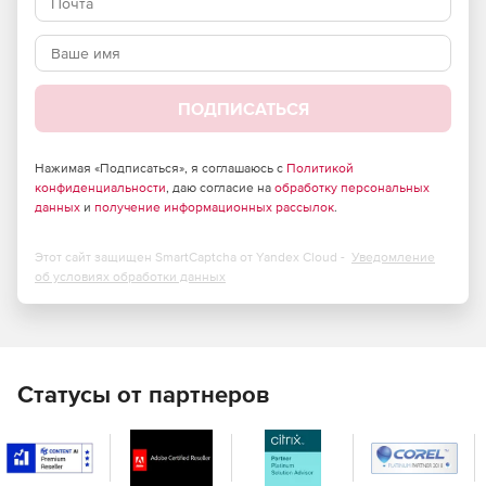
Полноценное решение для ЦОД
Функционал:
ПОДПИСАТЬСЯ
Создание защищенной среды виртуализации
серверов и рабочих мест архитектуры х86-64.
Нажимая «Подписаться», я соглашаюсь с
Политикой
конфиденциальности
, даю согласие на
обработку персональных
Централизованное управление из интерфейса:
данных
и
получение информационных рассылок
.
Пользователями и их группами;
Этот сайт защищен SmartCaptcha от Yandex Cloud -
Уведомление
об условиях обработки данных
Группами виртуальных машин (далее ВМ);
Серверами (узлами) в кластерах;
Кластерами, входящими в ЦОД;
Статусы от партнеров
Центром обработки данных (ЦОД);
Хранилищами;