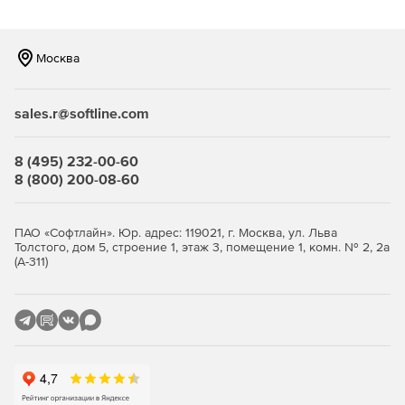
Виртуальными сетями.
Обеспечение отказоустойчивости управления.
Москва
Автоматизация базовой установки и настройки.
sales.r@softline.com
Возможность масштабирования виртуальной
инфраструктуры и создания распределённых ЦОД с
помощью механизма Федерации.
8 (495) 232-00-60
8 (800) 200-08-60
Поддержка службы каталога FreeIPA, MS Active
Directory (через механизм доверительных отношений),
а также ALD Pro.
ПАО «Софтлайн». Юр. адрес: 119021, г. Москва, ул. Льва
Толстого, дом 5, строение 1, этаж 3, помещение 1, комн. № 2, 2а
Мандатное и дискреционное управление доступом
(А-311)
при межпроцессном и сетевом взаимодействии.
Централизованный аудит и формирование отчетов.
Мониторинг работоспособности и использования
ресурсов виртуальной инфраструктуры, а также
состояния входящих в ЦОД физических узлов.