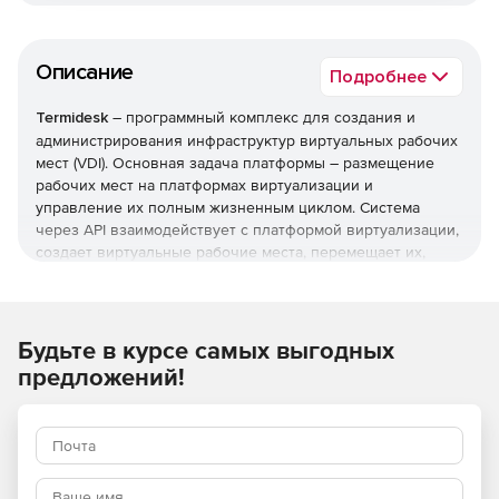
Описание
Подробнее
Termidesk
– программный комплекс для создания и
администрирования инфраструктур виртуальных рабочих
мест (VDI). Основная задача платформы – размещение
рабочих мест на платформах виртуализации и
управление их полным жизненным циклом. Система
через API взаимодействует с платформой виртуализации,
создает виртуальные рабочие места, перемещает их,
предоставляет виртуальные рабочие места
пользователям по определенным правилам, политикам и
протоколам доставки, осуществляет мониторинг
состояния виртуальных рабочих мест.
Будьте в курсе самых выгодных
предложений!
Основные возможности:
подключение к Виртуальным Рабочим Местам (ВРМ)
происходит с помощью любого современного
браузера с поддержкой HTML5 или специального
клиентского приложения по протоколам VNC, SPICE