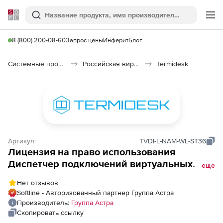
Softline
Поиск
Ме
8 (800) 200-08-60
Запрос цены
Инферит
Блог
Системные программы
Российская виртуализация (Импортозамещение)
Termidesk
Артикул:
TVDI-L-NAM-WL-ST36
Лицензия на право использования
Диспетчер подключений виртуальных
еще
рабочих мест Термидеcк на 1-го
Нет отзывов
пользователя, предназначенная для
Softline - Авторизованный партнер Группа Астра
работы в платформах виртуализации oVirt,
Производитель:
Группа Астра
VMware с поддержкой гостевых
Скопировать ссылку