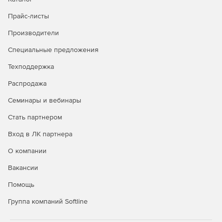
Прайс-листы
Дополняющие продукты:
ПК СВ «Брест»
,
VMmanager
,
Производители
RuBackup
,
Astra Linux Special Edition
,
ALD Pro
Специальные предложения
Техподдержка
Распродажа
Семинары и вебинары
Стать партнером
Вход в ЛК партнера
О компании
Вакансии
Помощь
Группа компаний Softline