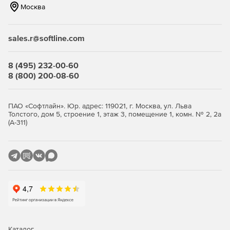
модификации.
Москва
Преимущества:
sales.r@softline.com
поддержка различных платформ виртуализации:
отечественных, зарубежных и Open Source;
8 (495) 232-00-60
8 (800) 200-08-60
поддержка индивидуальных и коллективных
виртуальных рабочих мест;
ПАО «Софтлайн». Юр. адрес: 119021, г. Москва, ул. Льва
поддержка большое количество периферийных
Толстого, дом 5, строение 1, этаж 3, помещение 1, комн. № 2, 2а
устройств: например, до четырех мониторов в Full HD
(А-311)
на одно рабочее место;
аудит действий пользователей и администраторов;
интеграция с другими продуктами экосистемы
«Астра»;
поддержку оптимизированной работы с платформами
видеоконференцсвязи.
Каталог