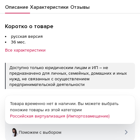
операционных систем Linux и Windows,
Описание
Характеристики
Отзывы
сроком на 36 мес., с включенной
технической поддержкой тип Стандарт на
36 мес.
Коротко о товаре
русская версия
36 мес.
Все характеристики
Доступно только юридическим лицам и ИП – не
предназначено для личных, семейных, домашних и иных
нужд, не связанных с осуществлением
предпринимательской деятельности
Товара временно нет в наличии. Вы можете выбрать
похожие товары из этой категории
Российская виртуализация (Импортозамещение)
Поможем с выбором