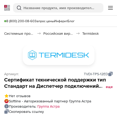
Softline
Поиск
Ме
8 (800) 200-08-60
Запрос цены
Инферит
Блог
Системные программы
Российская виртуализация (Импортозамещение)
Termidesk
Артикул:
TVDI-TPS-12ED
Сертификат технической поддержки тип
Стандарт на Диспетчер подключений
еще
виртуальных рабочих мест Термидеcк на 1
Нет отзывов
конкурентное соединение для oVirt,
Softline - Авторизованный партнер Группа Астра
VMware, для образовательных
Производитель:
Группа Астра
организаций и библиотек на 12 мес
Скопировать ссылку