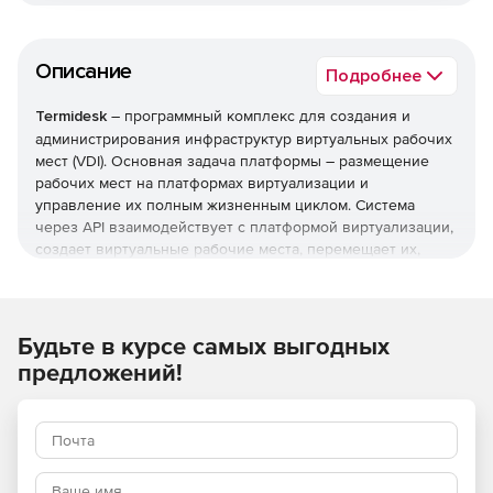
Описание
Подробнее
Termidesk
– программный комплекс для создания и
администрирования инфраструктур виртуальных рабочих
мест (VDI). Основная задача платформы – размещение
рабочих мест на платформах виртуализации и
управление их полным жизненным циклом. Система
через API взаимодействует с платформой виртуализации,
создает виртуальные рабочие места, перемещает их,
предоставляет виртуальные рабочие места
пользователям по определенным правилам, политикам и
протоколам доставки, осуществляет мониторинг
состояния виртуальных рабочих мест.
Будьте в курсе самых выгодных
предложений!
Основные возможности:
подключение к Виртуальным Рабочим Местам (ВРМ)
происходит с помощью любого современного
браузера с поддержкой HTML5 или специального
клиентского приложения по протоколам VNC, SPICE