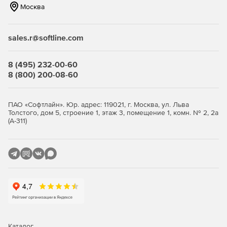
модификации.
Москва
Преимущества:
sales.r@softline.com
поддержка различных платформ виртуализации:
отечественных, зарубежных и Open Source;
8 (495) 232-00-60
8 (800) 200-08-60
поддержка индивидуальных и коллективных
виртуальных рабочих мест;
ПАО «Софтлайн». Юр. адрес: 119021, г. Москва, ул. Льва
поддержка большое количество периферийных
Толстого, дом 5, строение 1, этаж 3, помещение 1, комн. № 2, 2а
устройств: например, до четырех мониторов в Full HD
(А-311)
на одно рабочее место;
аудит действий пользователей и администраторов;
интеграция с другими продуктами экосистемы
«Астра»;
поддержку оптимизированной работы с платформами
видеоконференцсвязи.
Каталог