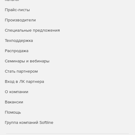
Прайс-листы
Дополняющие продукты:
ПК СВ «Брест»
,
VMmanager
,
Производители
RuBackup
,
Astra Linux Special Edition
,
ALD Pro
Специальные предложения
Техподдержка
Распродажа
Семинары и вебинары
Стать партнером
Вход в ЛК партнера
О компании
Вакансии
Помощь
Группа компаний Softline