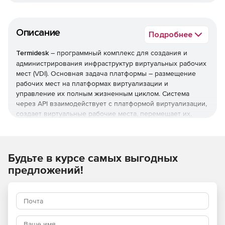
Описание
Подробнее
Termidesk
– программный комплекс для создания и
администрирования инфраструктур виртуальных рабочих
мест (VDI). Основная задача платформы – размещение
рабочих мест на платформах виртуализации и
управление их полным жизненным циклом. Система
через API взаимодействует с платформой виртуализации,
создает виртуальные рабочие места, перемещает их,
предоставляет виртуальные рабочие места
пользователям по определенным правилам, политикам и
протоколам доставки, осуществляет мониторинг
состояния виртуальных рабочих мест.
Будьте в курсе самых выгодных
предложений!
Основные возможности:
подключение к Виртуальным Рабочим Местам (ВРМ)
происходит с помощью любого современного
браузера с поддержкой HTML5 или специального
клиентского приложения по протоколам VNC, SPICE