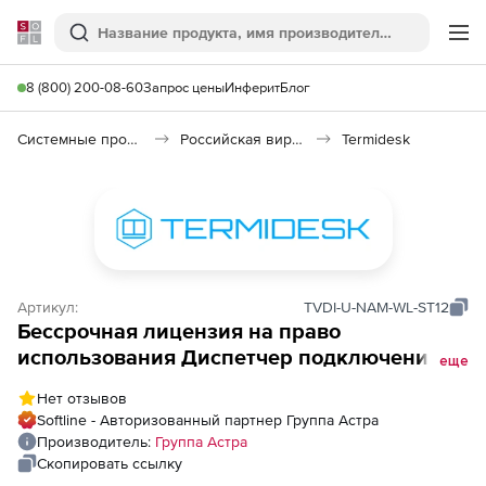
Softline
Поиск
Ме
8 (800) 200-08-60
Запрос цены
Инферит
Блог
Системные программы
Российская виртуализация (Импортозамещение)
Termidesk
Артикул:
TVDI-U-NAM-WL-ST12
Бессрочная лицензия на право
использования Диспетчер подключений
еще
виртуальных рабочих мест Термидеcк на 1-
Нет отзывов
го пользователя, предназначенная для
Softline - Авторизованный партнер Группа Астра
работы в платформах виртуализации oVirt,
Производитель:
Группа Астра
VMware с поддержкой гостевых
Скопировать ссылку