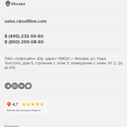
модификации.
Москва
Преимущества:
sales.r@softline.com
поддержка различных платформ виртуализации:
отечественных, зарубежных и Open Source;
8 (495) 232-00-60
8 (800) 200-08-60
поддержка индивидуальных и коллективных
виртуальных рабочих мест;
ПАО «Софтлайн». Юр. адрес: 119021, г. Москва, ул. Льва
поддержка большое количество периферийных
Толстого, дом 5, строение 1, этаж 3, помещение 1, комн. № 2, 2а
устройств: например, до четырех мониторов в Full HD
(А-311)
на одно рабочее место;
аудит действий пользователей и администраторов;
интеграция с другими продуктами экосистемы
«Астра»;
поддержку оптимизированной работы с платформами
видеоконференцсвязи.
Каталог