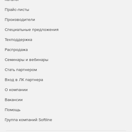
Прайс-листы
Дополняющие продукты:
ПК СВ «Брест»
,
VMmanager
,
Производители
RuBackup
,
Astra Linux Special Edition
,
ALD Pro
Специальные предложения
Техподдержка
Распродажа
Семинары и вебинары
Стать партнером
Вход в ЛК партнера
О компании
Вакансии
Помощь
Группа компаний Softline