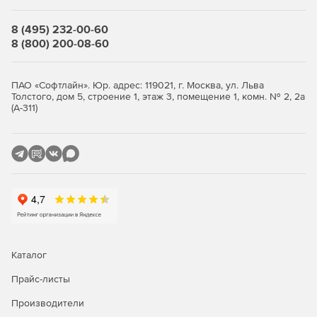
отклика WiFi.
8 (495) 232-00-60
Лучшее время автономной работы ваших устройств
8 (800) 200-08-60
Target Wake Time (TWT) позволяет 4G-AX56 планировать
определенные интервалы для устройств для передачи
ПАО «Софтлайн». Юр. адрес: 119021, г. Москва, ул. Льва
данных. Это позволяет им спать, когда нет необходимости
Толстого, дом 5, строение 1, этаж 3, помещение 1, комн. № 2, 2а
ждать сигнала маршрутизатора, снижая
(А-311)
энергопотребление до 7 раз и значительно увеличивая
срок службы батареи.
WiFi, который идет дальше
Благодаря новейшему стандарту WiFi WiF6 с технологией
OFDMA 4G-AX56 обеспечивает увеличенную дальность
сигнала WiFi и лучшее покрытие за счет разделения
каждого канала на более мелкие подканалы. Эти
подканалы имеют меньшую пропускную способность, что
Каталог
позволяет им перемещаться на 80 % дальше, что
приводит к лучшему соединению Wi-Fi по всему дому.
Прайс-листы
Производители
Настоящая беспроводная сеть там, где она вам нужна