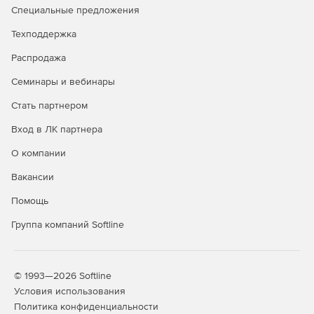
Специальные предложения
4G-AX56 предлагает непревзойденное удобство
использования. Длительные тесты гарантируют широкую
Техподдержка
совместимость и надежность. Просто вставьте нано-SIM-
Распродажа
карту и наслаждайтесь удобством мобильного
широкополосного подключения 3G/4G в любом месте
Семинары и вебинары
для дома и офиса с меньшим количеством кабелей.
Стать партнером
Сверхбыстрый мобильный широкополосный доступ
Вход в ЛК партнера
4G-AX56 поддерживает новейшую мобильную
О компании
широкополосную связь LTE категории 6, которая
объединяет два диапазона сотовой связи, обеспечивая
Вакансии
скорость загрузки в Интернет до 300 Мбит/с – в 2 раза
быстрее, чем LTE категории 4, и в 7 раз быстрее, чем 3G
Помощь
(HSPA+). самые большие файлы и с легкостью
Группа компаний Softline
транслируйте видео 4K UHD.
Защита вашей домашней сети
© 1993—2026 Softline
Все члены вашей семьи, молодые или пожилые,
Условия использования
подвергаются опасностям Интернета каждый раз, когда
Политика конфиденциальности
они в сети. 4G-AX56 включает AiProtection на базе Trend