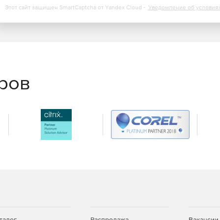
Этот сайт защищен SmartCaptcha от Yandex Cloud -
Уведомление об условия
еров
талог
Распродажа
Вакансии