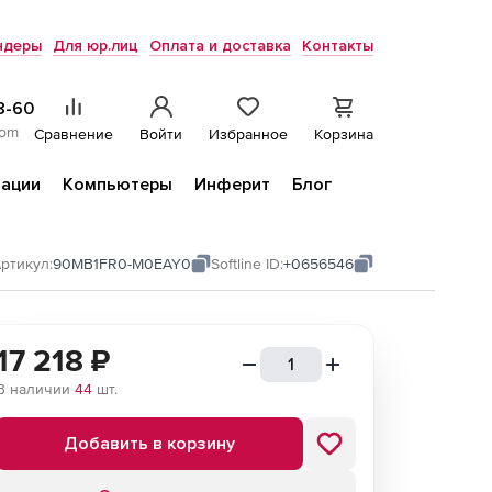
ндеры
Для юр.лиц
Оплата и доставка
Контакты
8-60
com
Сравнение
Войти
Избранное
Корзина
ации
Компьютеры
Инферит
Блог
ртикул:
90MB1FR0-M0EAY0
Softline ID:
+0656546
17 218
₽
В наличии
44
шт.
Добавить в корзину