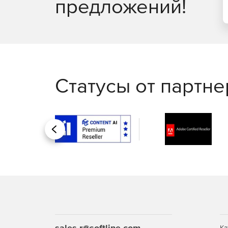
предложений!
Статусы от партн
Назад
sales.r@softline.com
Ка