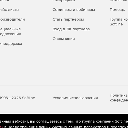
айс-листы
Семинары и вебинары
Помощь
оизводители
Стать партнером
Группа к
Softline
пециальные
Вход в ЛК партнера
редложения
О компании
хподдержка
Политика
Условия использования
1993—2026 Softline
конфиден
яются
рекомендательные технологии
(информационные технологии п
ный веб-сайт, вы соглашаетесь с тем, что группа компаний Softlin
предпочтениям пользователей сети «Интернет», находящихся на те
e»
в целях хранения ваших учетных данных, параметров и предпочт