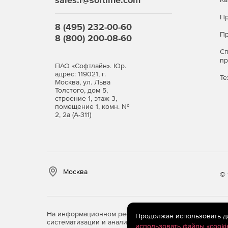
Пр
8 (495) 232-00-60
Пр
8 (800) 200-08-60
С
п
ПАО «Софтлайн». Юр.
адрес: 119021, г.
Те
Москва, ул. Льва
Толстого, дом 5,
строение 1, этаж 3,
помещение 1, комн. №
2, 2а (А-311)
Москва
© 
На информационном ресурсе store.softline.ru примен
Продолжая использовать дан
систематизации и анализа сведений, относящихся к 
использовать файлы «cooki