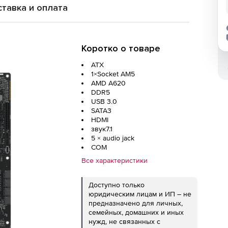
тавка и оплата
Коротко о товаре
ATX
1×Socket AM5
AMD A620
DDR5
USB 3.0
SATA3
HDMI
звук7.1
5 × audio jack
COM
Все характеристики
Доступно только
юридическим лицам и ИП – не
предназначено для личных,
семейных, домашних и иных
нужд, не связанных с