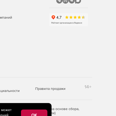
омпаний
14+
Правила продажи
циальности
редоставления информации на основе сбора,
e может
рритории Российской Федерации)
OK
ений,