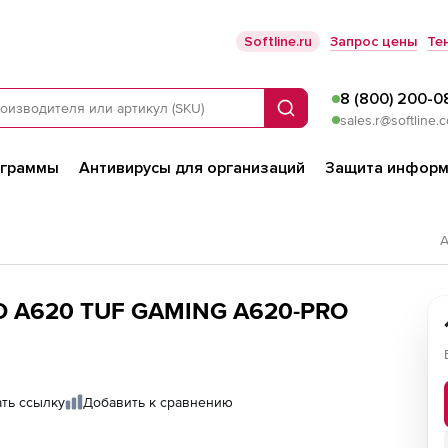
Softline.ru
Запрос цены
Те
8 (800) 200-0
Поиск
sales.r@softline.
ограммы
Антивирусы для организаций
Защита информ
А
D A620 TUF GAMING A620-PRO
ть ссылку
Добавить к сравнению