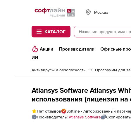
Softline
Москва
КАТАЛОГ
Акции
Производители
Офисные пр
ИИ
Антивирусы и безопасность
Программы для з
Atlansys Software Atlansys W
использования (лицензия на
места пользователя, на 1 год
Нет отзывов
Softline - Авторизованный партнер
Производитель:
Atlansys Software
Скопировать