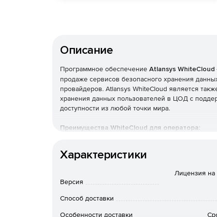
Описание
Программное обеспечение
Atlansys WhiteCloud
продаже сервисов безопасного хранения данны
провайдеров. Atlansys WhiteCloud является так
хранения данных пользователей в ЦОД с подде
доступности из любой точки мира.
Преимущества WhiteCloud для оператора:
Новый сервис – развитие бизнеса и увеличе
Характеристики
Новые возможности - неограниченное колич
Лицензия на 
Версия
Быстрая инсталляция – экономия времени и 
Способ доставки
Единая система управления и тарификации.
Особенности доставки
Ср