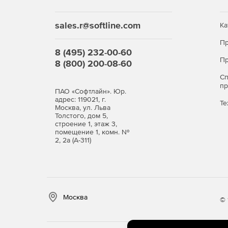
sales.r@softline.com
Ка
Пр
8 (495) 232-00-60
Пр
8 (800) 200-08-60
С
п
ПАО «Софтлайн». Юр.
адрес: 119021, г.
Те
Москва, ул. Льва
Толстого, дом 5,
строение 1, этаж 3,
помещение 1, комн. №
2, 2а (А-311)
Москва
© 