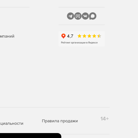
омпаний
14+
Правила продажи
циальности