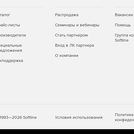
талог
Распродажа
Вакансии
айс-листы
Семинары и вебинары
Помощь
оизводители
Стать партнером
Группа к
Softline
пециальные
Вход в ЛК партнера
редложения
О компании
хподдержка
Политика
Условия использования
1993—2026 Softline
конфиден