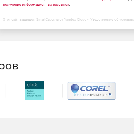
получение информационных рассылок
.
Этот сайт защищен SmartCaptcha от Yandex Cloud -
Уведомление об условия
еров