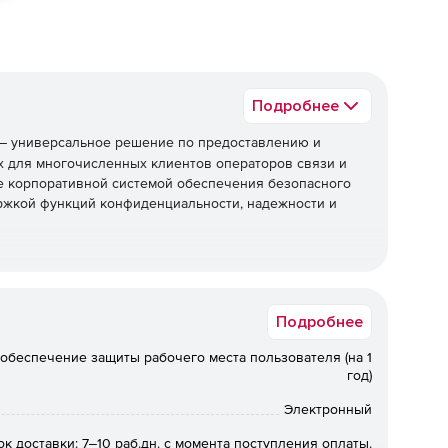
Подробнее
– универсальное решение по предоставлению и
х для многочисленных клиентов операторов связи и
же корпоративной системой обеспечения безопасного
ржкой функций конфиденциальности, надежности и
ние прибыли.
Подробнее
ество подключаемых клиентов.
обеспечение защиты рабочего места пользователя (на 1
год)
снижение затрат.
Электронный
ок доставки: 7‒10 раб.дн. с момента поступления оплаты.