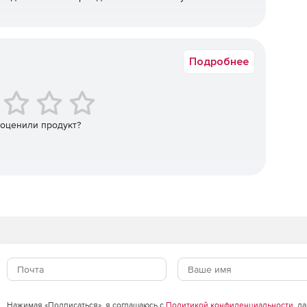
в год.
Подробнее
 оценили продукт?
любого устройства и из любого места к своим данным.
ия и доступный интерфейс. Клиенту не требуются
ания программы или доступа к сервису «Личный
 кабинет» через Интернет, который позволяет
й план, наличие доступного дискового пространства и
Нажимая «Подписаться», я соглашаюсь с
Политикой конфиденциальности
, д