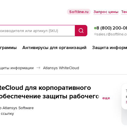
Softline.ru
Запрос цены
Те
8 (800) 200-0
Поиск
sales.r@softline.
ограммы
Антивирусы для организаций
Защита информ
ащиты информации
Atlansys WhiteCloud
hiteCloud для корпоративного
 обеспечение защиты рабочего
еще
), более 1000 лицензий
 Atlansys Software
 ссылку