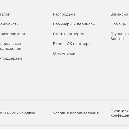
талог
Распродажа
Вакансии
айс-листы
Семинары и вебинары
Помощь
оизводители
Стать партнером
Группа к
Softline
пециальные
Вход в ЛК партнера
редложения
О компании
хподдержка
Политика
Условия использования
1993—2026 Softline
конфиден