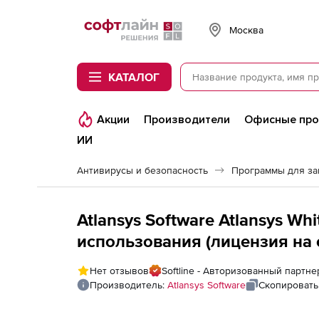
Softline
Москва
КАТАЛОГ
Акции
Производители
Офисные пр
ИИ
Антивирусы и безопасность
Программы для з
Atlansys Software Atlansys W
использования (лицензия на
места пользователя, на 1 год),
Нет отзывов
Softline - Авторизованный партнер
Производитель:
Atlansys Software
Скопировать