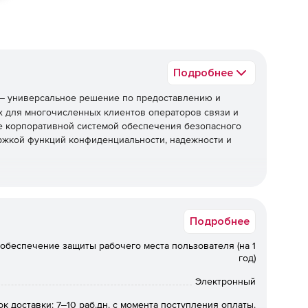
Подробнее
– универсальное решение по предоставлению и
х для многочисленных клиентов операторов связи и
же корпоративной системой обеспечения безопасного
ржкой функций конфиденциальности, надежности и
ние прибыли.
Подробнее
ество подключаемых клиентов.
обеспечение защиты рабочего места пользователя (на 1
год)
снижение затрат.
Электронный
ок доставки: 7‒10 раб.дн. с момента поступления оплаты.