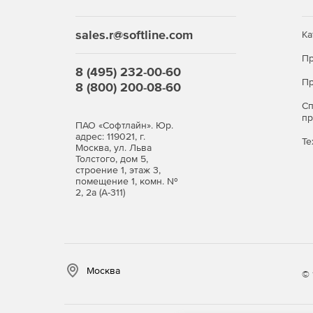
sales.r@softline.com
Ка
Пр
8 (495) 232-00-60
Пр
8 (800) 200-08-60
С
п
ПАО «Софтлайн». Юр.
адрес: 119021, г.
Те
Москва, ул. Льва
Толстого, дом 5,
строение 1, этаж 3,
помещение 1, комн. №
2, 2а (А-311)
Москва
© 