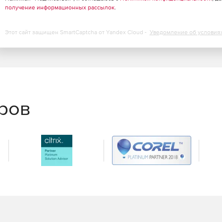
получение информационных рассылок
.
Этот сайт защищен SmartCaptcha от Yandex Cloud -
Уведомление об условия
еров