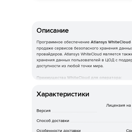
Описание
Программное обеспечение
Atlansys WhiteCloud
продаже сервисов безопасного хранения данны
провайдеров. Atlansys WhiteCloud является так
хранения данных пользователей в ЦОД с подде
доступности из любой точки мира.
Преимущества WhiteCloud для оператора:
Новый сервис – развитие бизнеса и увеличе
Характеристики
Новые возможности - неограниченное колич
Лицензия на 
Версия
Быстрая инсталляция – экономия времени и 
Способ доставки
Единая система управления и тарификации.
Особенности доставки
Ср