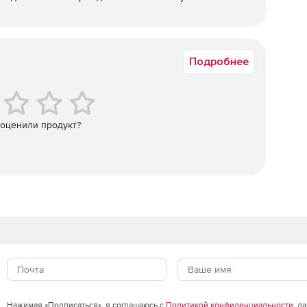
в год.
Подробнее
 оценили продукт?
любого устройства и из любого места к своим данным.
ия и доступный интерфейс. Клиенту не требуются
ания программы или доступа к сервису «Личный
 кабинет» через Интернет, который позволяет
й план, наличие доступного дискового пространства и
Нажимая «Подписаться», я соглашаюсь с
Политикой конфиденциальности
, д