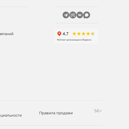
омпаний
14+
Правила продажи
циальности