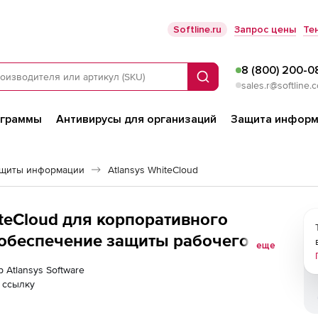
Softline.ru
Запрос цены
Те
8 (800) 200-0
Поиск
sales.r@softline.
ограммы
Антивирусы для организаций
Защита информ
ащиты информации
Atlansys WhiteCloud
hiteCloud для корпоративного
 обеспечение защиты рабочего
еще
 1 - 100 лицензий
 Atlansys Software
 ссылку