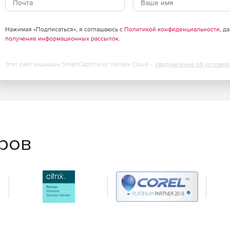
Нажимая «Подписаться», я соглашаюсь с
Политикой конфиденциальности
, д
получение информационных рассылок
.
Этот сайт защищен SmartCaptcha от Yandex Cloud -
Уведомление об условия
еров