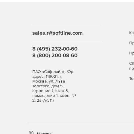
sales.r@softline.com
Ка
Пр
8 (495) 232-00-60
Пр
8 (800) 200-08-60
С
п
ПАО «Софтлайн». Юр.
адрес: 119021, г.
Те
Москва, ул. Льва
Толстого, дом 5,
строение 1, этаж 3,
помещение 1, комн. №
2, 2а (А-311)
Москва