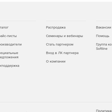
талог
Распродажа
Вакансии
айс-листы
Семинары и вебинары
Помощь
оизводители
Стать партнером
Группа к
Softline
пециальные
Вход в ЛК партнера
редложения
О компании
хподдержка
Политика