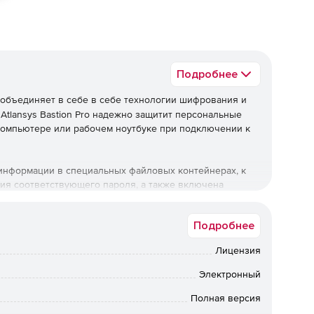
Подробнее
объединяет в себе в себе технологии шифрования и
Atlansys Bastion Pro надежно защитит персональные
омпьютере или рабочем ноутбуке при подключении к
информации в специальных файловых контейнерах, к
ия соответствующего пароля, а также включена
функции удаления по одному из шести международных
Подробнее
вляется возможность непосредственного шифрования
Лицензия
ш-накопителей и сменных носителей информации. На
раммы и приложения, записывать на него различные
Электронный
оверять системными утилитами, и т.п.
Полная версия
инства известных алгоритмов шифрования (т.к. ГОСТ