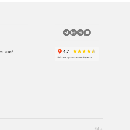
омпаний
14+