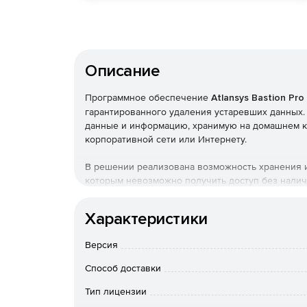
Описание
Программное обеспечение
Atlansys Bastion Pro
гарантированного удаления устаревших данных. 
данные и информацию, хранимую на домашнем к
корпоративной сети или Интернету.
В решении реализована возможность хранения 
которым невозможно получить доступ без налич
подсистема уничтожения данных, реализующая 
стандартов.
Характеристики
Важнейшим новшеством Atlansys Bastion Pro я
Версия
логических дисков операционной системы, фле
защищенный диск можно установить любые прог
Способ доставки
файлы и каталоги, а также форматировать или пр
Тип лицензии
Atlansys Bastion Pro поддерживает работу больш