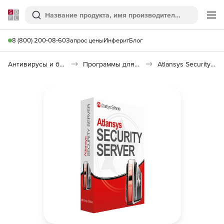
Softline
Поиск
Ме
8 (800) 200-08-60
Запрос цены
Инферит
Блог
Антивирусы и безопасность
Программы для защиты информации
Atlansys Security Server