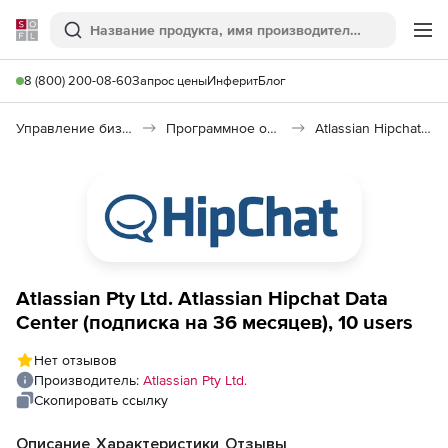
Softline
Поиск
Ме
8 (800) 200-08-60
Запрос цены
Инферит
Блог
Управление бизнесом, CRM/ERP
Программное обеспечение для управления бизнесом
Atlassian Hipchat Data Center
Atlassian Pty Ltd. Atlassian Hipchat Data
Center (подписка на 36 месяцев), 10 users
Нет отзывов
Производитель:
Atlassian Pty Ltd.
Скопировать ссылку
Описание
Характеристики
Отзывы