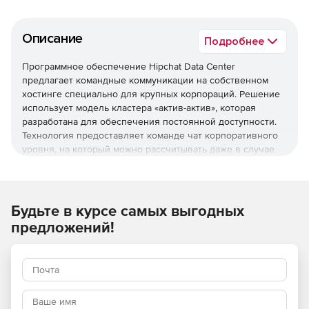
Описание
Подробнее
Программное обеспечение Hipchat Data Center
предлагает командные коммуникации на собственном
хостинге специально для крупных корпораций. Решение
использует модель кластера «актив-актив», которая
разработана для обеспечения постоянной доступности.
Технология предоставляет команде чат корпоративного
уровня, на который можно рассчитывать даже в случае
сбоя оборудования. Hipchat Data Center позволяет
контролировать и настраивать коммуникации,используя
собственные процессы управления данными с внешними
хранилищами данных Hipchat Data Center.
Будьте в курсе самых выгодных
Hipchat Data Center предоставляет высокую доступность,
предложений!
масштабирование и контроль.
Кластер «актив-актив»
Объединение в кластер несколько активных серверов,
чтобы гарантировать бесперебойную коммуникацию в
случае непредвиденных сбоев.