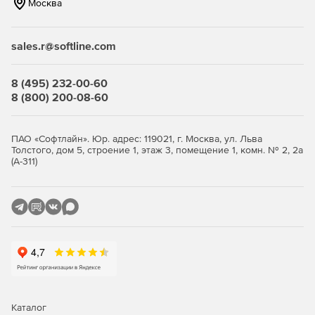
информации или выполните собственную реализацию
Москва
SAML.
sales.r@softline.com
Гибкое развертывание
Hipchat Data Center можно развернуть в VMware или на
Amazon Web Services (AWS).
8 (495) 232-00-60
8 (800) 200-08-60
Интеграция с инфраструктурой
Расширенная интеграция с существующими продуктами
Atlassian, внутренними системами или сторонними
ПАО «Софтлайн». Юр. адрес: 119021, г. Москва, ул. Льва
продуктами в магазине Marketplace или с помощью
Толстого, дом 5, строение 1, этаж 3, помещение 1, комн. № 2, 2а
специального API с целью предоставления своим
(А-311)
командам доступа к инструментам для совместной работы
и выполнения задач.
Каталог