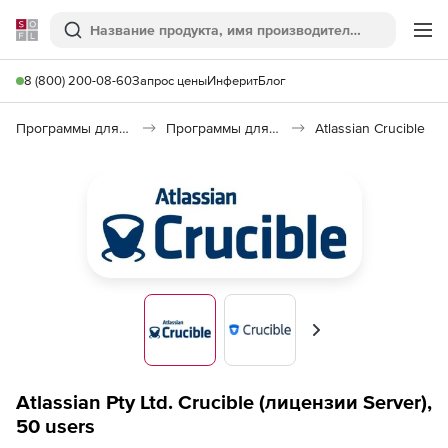
Softline
Поиск
Ме
8 (800) 200-08-60
Запрос цены
Инферит
Блог
Программы для программирования
Программы для разработки ПО
Atlassian Crucible
Вперед
Atlassian Pty Ltd. Crucible (лицензии Server),
50 users