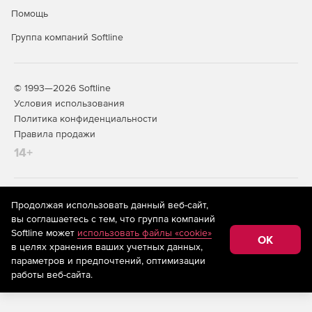
Помощь
Группа компаний Softline
© 1993—2026 Softline
Условия использования
Политика конфиденциальности
Правила продажи
14+
На информационном ресурсе store.softline.ru применяются
Продолжая использовать данный веб-сайт,
рекомендательные технологии
(информационные технологии
вы соглашаетесь с тем, что группа компаний
предоставления информации на основе сбора,
Softline может
использовать файлы «cookie»
систематизации и анализа сведений, относящихся к
OK
в целях хранения ваших учетных данных,
предпочтениям пользователей сети «Интернет»,
находящихся на территории Российской Федерации)
параметров и предпочтений, оптимизации
работы веб-сайта.