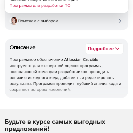
Программы для разработки ПО
Поможем с выбором
Описание
Подробнее
Программное обеспечение
Atlassian Crucible
–
инструмент для экспертной оценки программы,
позволяющий командам разработчиков проводить
ревизию исходного кода, добавлять и редактировать
результаты. Программа проводит глубокий анализ кода и
сохраняет историю изменений.
Crucible предоставляет веб-интерфейс для работы и не
требует установки дополнительных агентов.
С помощью Crucible можно быстро запланировать
Будьте в курсе самых выгодных
экспертизу, отправив коллегам оповещение по
предложений!
электронной почте или через RSS. Любой из участников