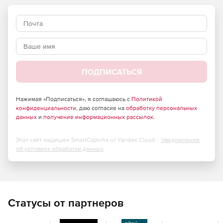
процесса может добавлять комментарии с вопросами и
пожеланиями, где это необходимо, другие участники
будут автоматически оповещены об этом. Crucible
предоставляет возможности поиска по добавленным
записям.
Crucible интегрируется с JIRA и со средой разработки при
ПОДПИСАТЬСЯ
помощи дополнительного плагина.
Нажимая «Подписаться», я соглашаюсь с
Политикой
конфиденциальности
, даю согласие на
обработку персональных
данных
и
получение информационных рассылок
.
Этот сайт защищен SmartCaptcha от Yandex Cloud -
Уведомление
об условиях обработки данных
Статусы от партнеров