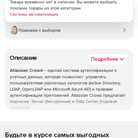
Товара временно нет в наличии. Вы можете выбрать
похожие товары из этой категории
Системы автоматизации
Поможем с выбором
Описание
Подробнее
Atlassian Crowd
– единая система аутентификации и
учетных данных, которая позволяет управлять
пользователями различных каталогов (Active Directory,
LDAP, OpenLDAP или Microsoft Azure AD) и правами
аутентификации приложений. Atlassian Crowd предлагает
подписки Server (бессрочная) и Data Center (годовая
подписка).
Единая система аутентификации (SSO)
Предоставляет имя пользователя и один пароль для
Будьте в курсе самых выгодных