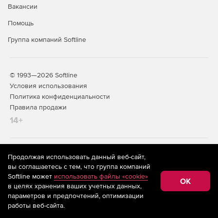
Вакансии
Помощь
Группа компаний Softline
© 1993—2026 Softline
Условия использования
Политика конфиденциальности
Правила продажи
14+
На информационном ресурсе store.softline.ru применяются
Продолжая использовать данный веб-сайт,
рекомендательные технологии
(информационные технологии
вы соглашаетесь с тем, что группа компаний
предоставления информации на основе сбора,
Softline может
использовать файлы «cookie»
систематизации и анализа сведений, относящихся к
OK
в целях хранения ваших учетных данных,
предпочтениям пользователей сети «Интернет»,
находящихся на территории Российской Федерации)
параметров и предпочтений, оптимизации
работы веб-сайта.