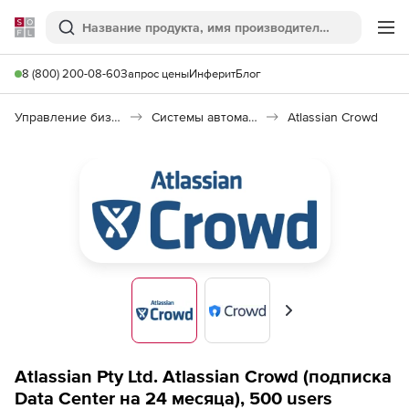
Softline
Поиск
Ме
8 (800) 200-08-60
Запрос цены
Инферит
Блог
Управление бизнесом, CRM/ERP
Системы автоматизации
Atlassian Crowd
Вперед
Atlassian Pty Ltd. Atlassian Crowd (подписка
Data Center на 24 месяца), 500 users