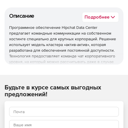
Описание
Подробнее
Программное обеспечение Hipchat Data Center
предлагает командные коммуникации на собственном
хостинге специально для крупных корпораций. Решение
использует модель кластера «актив-актив», которая
разработана для обеспечения постоянной доступности.
Технология предоставляет команде чат корпоративного
уровня, на который можно рассчитывать даже в случае
сбоя оборудования. Hipchat Data Center позволяет
контролировать и настраивать коммуникации,используя
собственные процессы управления данными с внешними
хранилищами данных Hipchat Data Center.
Будьте в курсе самых выгодных
Hipchat Data Center предоставляет высокую доступность,
предложений!
масштабирование и контроль.
Кластер «актив-актив»
Объединение в кластер несколько активных серверов,
чтобы гарантировать бесперебойную коммуникацию в
случае непредвиденных сбоев.