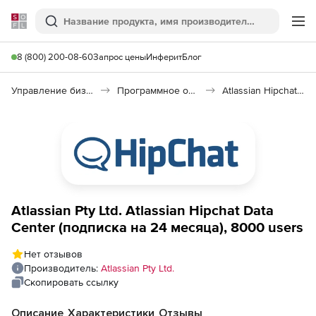
Softline
Поиск
Ме
8 (800) 200-08-60
Запрос цены
Инферит
Блог
Управление бизнесом, CRM/ERP
Программное обеспечение для управления бизнесом
Atlassian Hipchat Data Center
Atlassian Pty Ltd. Atlassian Hipchat Data
Center (подписка на 24 месяца), 8000 users
Нет отзывов
Производитель:
Atlassian Pty Ltd.
Скопировать ссылку
Описание
Характеристики
Отзывы