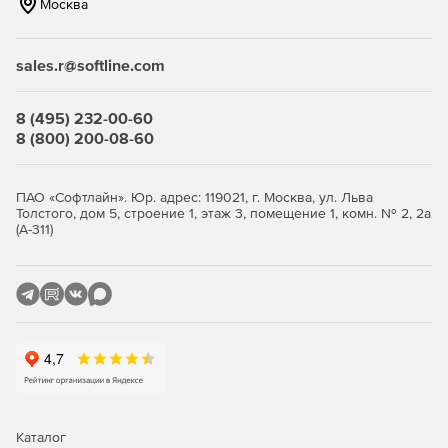
информации или выполните собственную реализацию
Москва
SAML.
sales.r@softline.com
Гибкое развертывание
Hipchat Data Center можно развернуть в VMware или на
Amazon Web Services (AWS).
8 (495) 232-00-60
8 (800) 200-08-60
Интеграция с инфраструктурой
Расширенная интеграция с существующими продуктами
Atlassian, внутренними системами или сторонними
ПАО «Софтлайн». Юр. адрес: 119021, г. Москва, ул. Льва
продуктами в магазине Marketplace или с помощью
Толстого, дом 5, строение 1, этаж 3, помещение 1, комн. № 2, 2а
специального API с целью предоставления своим
(А-311)
командам доступа к инструментам для совместной работы
и выполнения задач.
Каталог