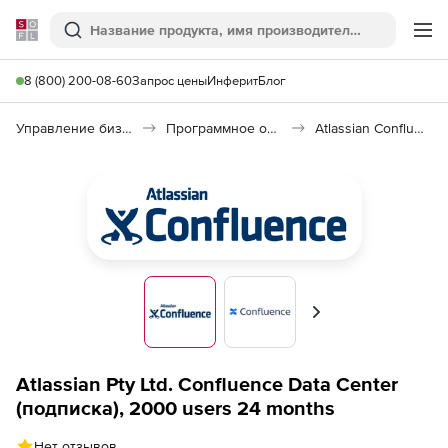
Softline
Поиск
Ме
8 (800) 200-08-60
Запрос цены
Инферит
Блог
Управление бизнесом, CRM/ERP
Программное обеспечение для управления бизнесом
Atlassian Confluence
Вперед
Atlassian Pty Ltd. Confluence Data Center
(подписка), 2000 users 24 months
Нет отзывов