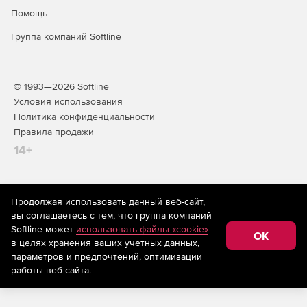
Помощь
Группа компаний Softline
© 1993—2026 Softline
Условия использования
Политика конфиденциальности
Правила продажи
14+
На информационном ресурсе store.softline.ru применяются
Продолжая использовать данный веб-сайт,
рекомендательные технологии
(информационные технологии
вы соглашаетесь с тем, что группа компаний
предоставления информации на основе сбора,
Softline может
использовать файлы «cookie»
систематизации и анализа сведений, относящихся к
OK
в целях хранения ваших учетных данных,
предпочтениям пользователей сети «Интернет»,
находящихся на территории Российской Федерации)
параметров и предпочтений, оптимизации
работы веб-сайта.