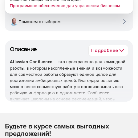
Программное обеспечение для управления бизнесом
Поможем с выбором
Описание
Подробнее
Atlassian Confluence
— это пространство для командной
работы, в котором накопленные знания и возможности
для совместной работы образуют единое целое для
достижения амбициозных целей. Благодаря решению
можно вести совместную работу и организовывать всю
рабочую информацию в одном месте. Confluence
включает шаблоны на основе рекомендаций, чтобы
можно было с легкостью приступать к использованию и
обеспечивать согласованность работы между командами
и проектами. Atlassian Confluence поставляется в
лицензиях: Server (бессрочная), Data Center (годовая
Будьте в курсе самых выгодных
подписка) и Cloud (годовая подписка).
предложений!