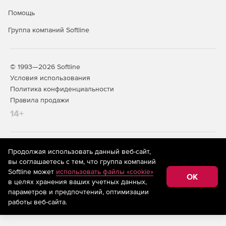
Помощь
Группа компаний Softline
© 1993—2026 Softline
Условия использования
Политика конфиденциальности
Правила продажи
14+
На информационном ресурсе store.softline.ru применяются
Продолжая использовать данный веб-сайт,
рекомендательные технологии
(информационные технологии
вы соглашаетесь с тем, что группа компаний
предоставления информации на основе сбора,
Softline может
использовать файлы «cookie»
систематизации и анализа сведений, относящихся к
OK
в целях хранения ваших учетных данных,
предпочтениям пользователей сети «Интернет»,
находящихся на территории Российской Федерации)
параметров и предпочтений, оптимизации
работы веб-сайта.