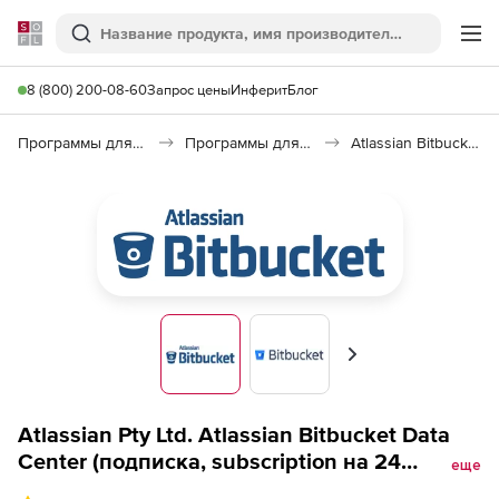
Softline
Поиск
Ме
8 (800) 200-08-60
Запрос цены
Инферит
Блог
Программы для программирования
Программы для разработки ПО
Atlassian Bitbucket
Вперед
Atlassian Pty Ltd. Atlassian Bitbucket Data
Center (подписка, subscription на 24
еще
месяца), 27000 users