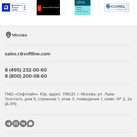
Безопасность рабочего процесса
Благодаря белым спискам IP-адресов и обязательной
двухфакторной аутентификации можно быть уверенным в
Москва
защищенности своего кода в облаке. Чтобы создавать
качественный код, предоставляется доступ только
определенным пользователям и контролируются их
sales.r@softline.com
действия с помощью прав доступа к веткам и проверок
слияний.
8 (495) 232-00-60
8 (800) 200-08-60
ПАО «Софтлайн». Юр. адрес: 119021, г. Москва, ул. Льва
Толстого, дом 5, строение 1, этаж 3, помещение 1, комн. № 2, 2а
(А-311)