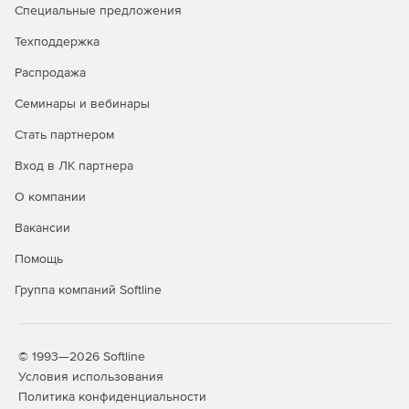
используя современные методы автоматического
Специальные предложения
распознавания атрибутов документов. Поддерживается
автоматизация всех аспектов ввода документов в архив,
Техподдержка
включая их автоматическое именование, нумерацию и
Распродажа
размещение. Документы могут добавляться в архив как в
автоматическом режиме, так и в режиме проверки
Семинары и вебинары
документов оператором.
Стать партнером
Электронные документы
Вход в ЛК партнера
Централизованное хранение делает процедуру поиска
О компании
любого документа прозрачной и быстрой. Защищенность
архива позволяет оградить организацию от утечек
Вакансии
информации. Автоматизированное резервное
Помощь
копирование документов позволяет сделать их хранение
максимально надежным.
Группа компаний Softline
© 1993—2026 Softline
Условия использования
Политика конфиденциальности