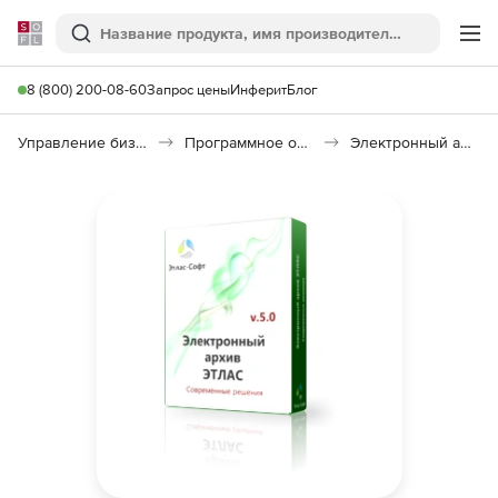
Softline
Поиск
Ме
8 (800) 200-08-60
Запрос цены
Инферит
Блог
Управление бизнесом, CRM/ERP
Программное обеспечение для работы с документами
Электронный архив ЭТЛАС