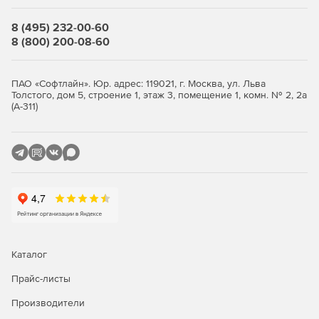
Безопасный доступ к документам из любой точки
8 (495) 232-00-60
мира.
8 (800) 200-08-60
Автоматизация архивного дела организации в
соответствии со всеми принятыми стандартам.
ПАО «Софтлайн». Юр. адрес: 119021, г. Москва, ул. Льва
Толстого, дом 5, строение 1, этаж 3, помещение 1, комн. № 2, 2а
(А-311)
Электронная картотека
Одна из важных особенностей системы – возможность
организации картотек по учету любых видов данных. В
рамках одного архива может быть организовано
неограниченное количество картотек, которые
позволяют получить все преимущества
автоматизированного учета, включающие быстрый поиск,
надежное хранение и разграничение прав доступа.
Архивное дело
Каталог
Прайс-листы
Архив позволяет полностью автоматизировать архивное
дело в организации. Он позволяет организовать быстрый
Производители
поточный ввод бумажных документов со сканера,