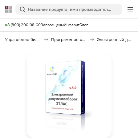
Softline
Поиск
Ме
8 (800) 200-08-60
Запрос цены
Инферит
Блог
Управление бизнесом, CRM/ERP
Программное обеспечение для ведения дел
Электронный документооборот ЭТЛАС