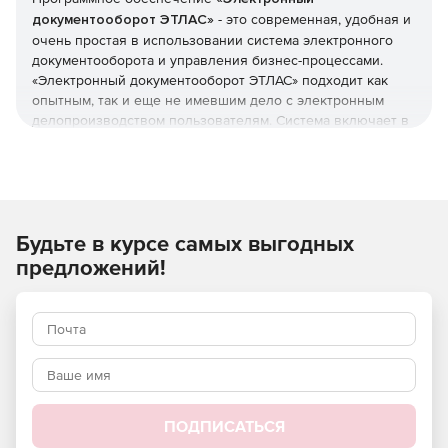
документооборот ЭТЛАС»
- это современная, удобная и
очень простая в использовании система электронного
документооборота и управления бизнес-процессами.
«Электронный документооборот ЭТЛАС» подходит как
опытным, так и еще не имевшим дело с электронным
делопроизводством пользователям. Система включает в
себя модули по работе с договорами, номенклатурами,
обращениями клиентов, управлению
взаимоотношениями с контрагентами, взаимодействию
со сторонними системами. Множество настраиваемых
правил позволяет полностью автоматизировать
Будьте в курсе самых выгодных
нумерацию, именование и размещение объектов
системы.
предложений!
Преимущества:
Полный контроль над задачами организации.
Высокий уровень дисциплины сотрудников.
Новый уровень коммуникаций в организации.
ПОДПИСАТЬСЯ