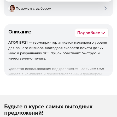
Поможем с выбором
Описание
Подробнее
АТОЛ BP21
— термопринтер этикеток начального уровня
для вашего бизнеса. Благодаря скорости печати до 127
мм/с и разрешению 203 dpi, он обеспечит быструю и
качественную печать.
Удобство использования подкрепляется наличием USB-
кабеля в комплекте и предустановленным драйвером,
что делает настройку и работу максимально простой и
удобной. Компактные размеры позволяют разместить
принтер даже в самых ограниченных рабочих
пространствах.
Будьте в курсе самых выгодных
Принтер поддерживает различные интерфейсы
подключения, включая RS-232 и USB, что обеспечивает
предложений!
гибкость в использовании и интеграции с другими