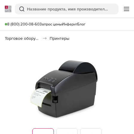
Softline
Поиск
Ме
8 (800) 200-08-60
Запрос цены
Инферит
Блог
Торговое оборудование
Принтеры