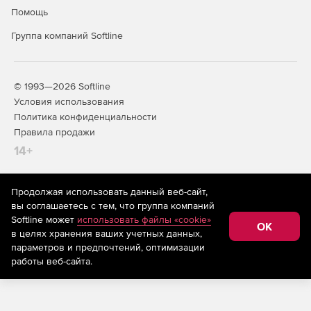
Помощь
Группа компаний Softline
© 1993—2026 Softline
Условия использования
Политика конфиденциальности
Правила продажи
14+
Продолжая использовать данный веб-сайт,
На информационном ресурсе store.softline.ru применяются
вы соглашаетесь с тем, что группа компаний
рекомендательные технологии
(информационные технологии
Softline может
использовать файлы «cookie»
предоставления информации на основе сбора,
OK
в целях хранения ваших учетных данных,
систематизации и анализа сведений, относящихся к
предпочтениям пользователей сети «Интернет»,
параметров и предпочтений, оптимизации
находящихся на территории Российской Федерации)
работы веб-сайта.