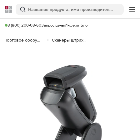
Softline
Поиск
Ме
8 (800) 200-08-60
Запрос цены
Инферит
Блог
Торговое оборудование
Сканеры штрихкодов