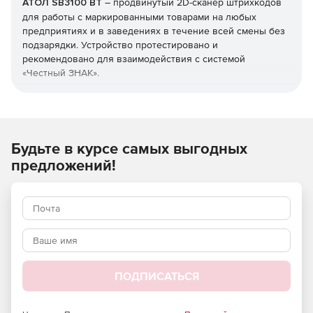
АТОЛ SB3100 BT
– продвинутый 2D-сканер штрихкодов
для работы с маркированными товарами на любых
предприятиях и в заведениях в течение всей смены без
подзарядки. Устройство протестировано и
рекомендовано для взаимодействия с системой
«Честный ЗНАК».
Считывает любые штрихкоды
В том числе привычные одномерные коды, QR-коды,
DataMatrix и прочие. АТОЛ SB3100 BT справится с любым
Будьте в курсе самых выгодных
носителем, будь то напечатанная этикетка или мобильное
предложений!
устройство, и с любым качеством изображения.
Современный сканирующий модуль верно считает код,
даже если тот плохо пропечатан, загрязнен или успел
повредиться при транспортировке.
Комфортный в работе
Эргономичный дизайн и правильно распределенный вес
ПОДПИСАТЬСЯ
снижают нагрузку на оператора и гарантируют, что руки
не устанут в течение всей смены.