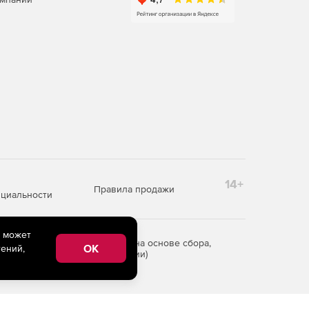
14+
Правила продажи
циальности
e может
редоставления информации на основе сбора,
OK
ений,
рритории Российской Федерации)