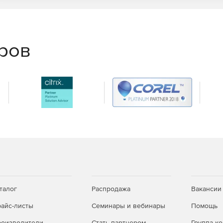
еров
талог
Распродажа
Вакансии
айс-листы
Семинары и вебинары
Помощь
оизводители
Стать партнером
Группа к