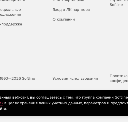
Softline
пециальные
Вход в ЛК партнера
редложения
О компании
хподдержка
Политика
Условия использования
1993—2026 Softline
конфиден
ный веб-сайт, вы соглашаетесь с тем, что группа компаний Softlin
яются
рекомендательные технологии
(информационные технологии п
e»
в целях хранения ваших учетных данных, параметров и предпочт
предпочтениям пользователей сети «Интернет», находящихся на те
йта.