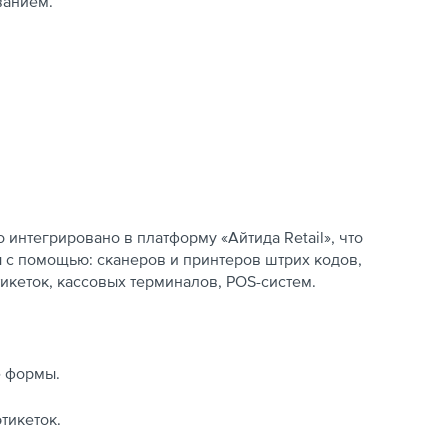
ванием.
интегрировано в платформу «Айтида Retail», что
 с помощью: сканеров и принтеров штрих кодов,
икеток, кассовых терминалов, POS-систем.
е формы.
тикеток.