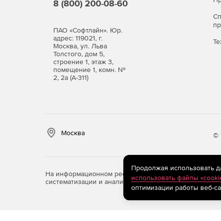
8 (800) 200-08-60
С
п
ПАО «Софтлайн». Юр.
адрес: 119021, г.
Те
Москва, ул. Льва
Толстого, дом 5,
строение 1, этаж 3,
помещение 1, комн. №
2, 2а (А-311)
Москва
© 
Продолжая использовать дан
На информационном ресурсе store.softline.ru примен
использовать файлы «cooki
систематизации и анализа сведений, относящихся к 
оптимизации работы веб-са