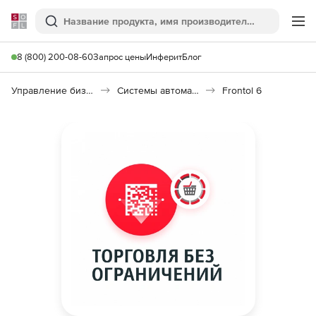
Softline
Поиск
Ме
8 (800) 200-08-60
Запрос цены
Инферит
Блог
Управление бизнесом, CRM/ERP
Системы автоматизации
Frontol 6