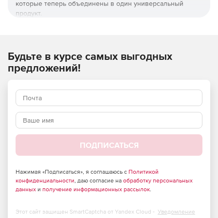
которые теперь объединены в один универсальный
продукт.
Преимущества решения на базе Frontol 6:
Обеспечивает высокую скорость обслуживания и
Будьте в курсе самых выгодных
расчета с покупателями.
предложений!
Увеличивает пропускную способность кассового
рабочего места.
Позволяет сократить очереди в кассы.
Интуитивно понятен и прост в работе, не требует
специальных навыков от персонала.
ПОДПИСАТЬСЯ
Позволяет снизить потери и увеличить прибыль.
Нажимая «Подписаться», я соглашаюсь с
Политикой
Повышает лояльность клиентов.
конфиденциальности
, даю согласие на
обработку персональных
данных
и
получение информационных рассылок
.
Все версии в одной, простота выбора.
Этот сайт защищен SmartCaptcha от Yandex Cloud -
Уведомление