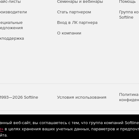
айс-листы
Семинары и вебинары
Помощь
оизводители
Стать партнером
Группа к
Softline
пециальные
Вход в ЛК партнера
редложения
О компании
хподдержка
Политика
Условия использования
1993—2026 Softline
конфиден
яются
рекомендательные технологии
(информационные технологии п
ный веб-сайт, вы соглашаетесь с тем, что группа компаний Softlin
предпочтениям пользователей сети «Интернет», находящихся на те
e»
в целях хранения ваших учетных данных, параметров и предпочт
йта.