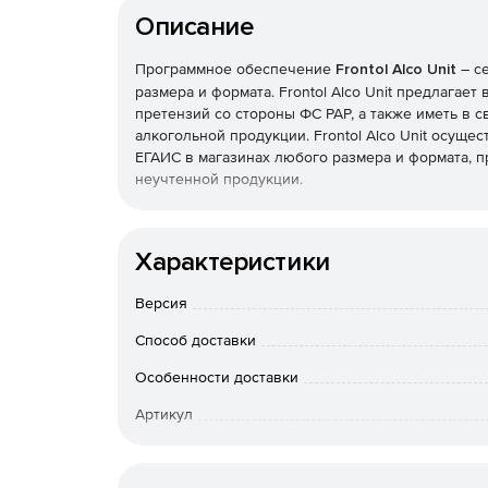
Описание
Программное обеспечение
Frontol Alco Unit
– с
размера и формата. Frontol Alco Unit предлага
претензий со стороны ФС РАР, а также иметь в
алкогольной продукции. Frontol Alco Unit осуще
ЕГАИС в магазинах любого размера и формата, 
неучтенной продукции.
Основные функции Frontol Alco Unit:
Характеристики
Рабочее место администратора с возможност
Версия
Удобный поиск по акцизной марке и дате опе
Способ доставки
История операций по каждой марке: дата, вр
Особенности доставки
Загрузка принятых акцизных марок и контро
Артикул
Открытый API для интеграции с любыми сист