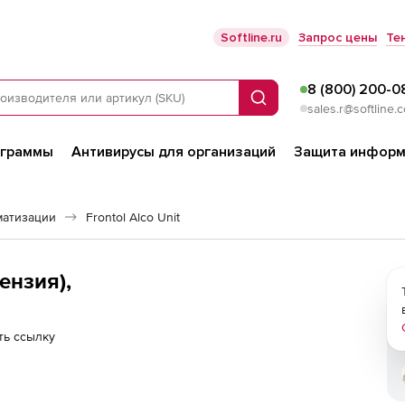
Softline.ru
Запрос цены
Те
8 (800) 200-0
Поиск
sales.r@softline.
ограммы
Антивирусы для организаций
Защита информ
матизации
Frontol Alco Unit
цензия),
ть ссылку