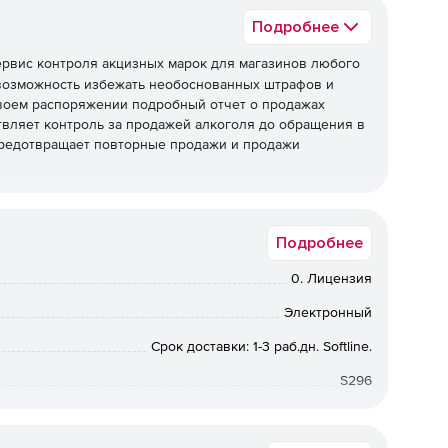
Подробнее
ервис контроля акцизных марок для магазинов любого
ет возможность избежать необоснованных штрафов и
 своем распоряжении подробный отчет о продажах
ствляет контроль за продажей алкоголя до обращения в
предотвращает повторные продажи и продажи
Подробнее
ью редактирования статусов марок.
0. Лицензия
рации.
Электронный
емя операции, данные кассира.
Срок доставки: 1-3 раб.дн. Softline.
ль продаж.
S296
емами.