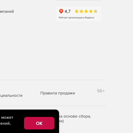
омпаний
14+
Правила продажи
циальности
редоставления информации на основе сбора,
e может
рритории Российской Федерации)
OK
ений,