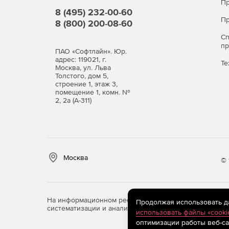
Пр
8 (495) 232-00-60
Пр
8 (800) 200-08-60
С
п
ПАО «Софтлайн». Юр.
адрес: 119021, г.
Те
Москва, ул. Льва
Толстого, дом 5,
строение 1, этаж 3,
помещение 1, комн. №
2, 2а (А-311)
Москва
© 
На информационном ресурсе store.softline.ru примен
Продолжая использовать дан
систематизации и анализа сведений, относящихся к 
использовать файлы «cooki
оптимизации работы веб-са