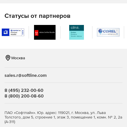
кредитовании.
Текущий контроль финансового состояния
Статусы от партнеров
организации для принятия управленческих решений
и др.
Ключевые особенности системы «Ваш финансовый
аналитик»:
Москва
Полная автоматизация аналитики, от расчета
финансовых до их характеристики и заключительного
sales.r@softline.com
вывода. В итоге пользователь получает готовый
отчет, соответствующий результатам работы аудитора
или профессионального аналитика.
8 (495) 232-00-60
8 (800) 200-08-60
Генерация целостного аналитического отчета.
Программа не просто рассчитывает более 40
ПАО «Софтлайн». Юр. адрес: 119021, г. Москва, ул. Льва
Толстого, дом 5, строение 1, этаж 3, помещение 1, комн. № 2, 2а
финансовых показателей, но и формирует
(А-311)
законченный по форме и содержанию аналитический