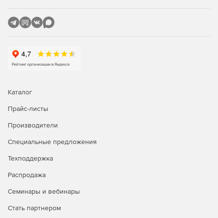
отчет с описанием полученных значений, их
характеристикой и выводами.
Многовариантные описания. Программа повторяет
работу человека в части текстовых комментариев к
показателям.
Анализ показателей в динамике. Исследование как
Каталог
одного финансового периода, так и нескольких
Прайс-листы
период в динамике (по годам, полугодиям, кварталам
или месяцам).
Производители
Специальные предложения
Гибкое формирование таблиц. Программа может
Техподдержка
«сокращать» столбцы, находя компромисс между
полнотой отображения информации и шириной
Распродажа
таблиц. Таблицы помещаются по ширине на
стандартный печатный лист без потери содержания.
Семинары и вебинары
Стать партнером
Цветовое выделение результатов. Цвет используется