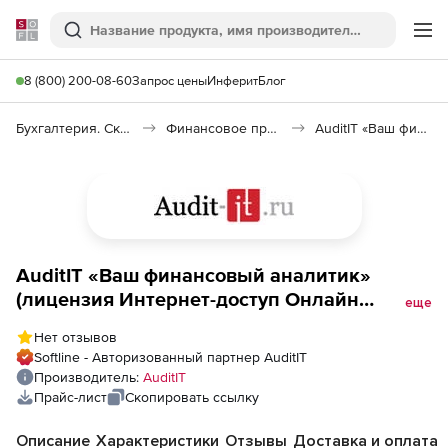
Softline
Поиск
Ме
8 (800) 200-08-60
Запрос цены
Инферит
Блог
Бухгалтерия. Склад. Кадры
Финансовое программное обеспечение
AuditIT «Ваш финансовый аналитик»
AuditIT «Ваш финансовый аналитик»
(лицензия Интернет-доступ Онлайн
еще
Компания), 2 пользователя
Нет отзывов
Softline - Авторизованный партнер AuditIT
Производитель:
AuditIT
Прайс-лист
Скопировать ссылку
Описание
Характеристики
Отзывы
Доставка и оплата