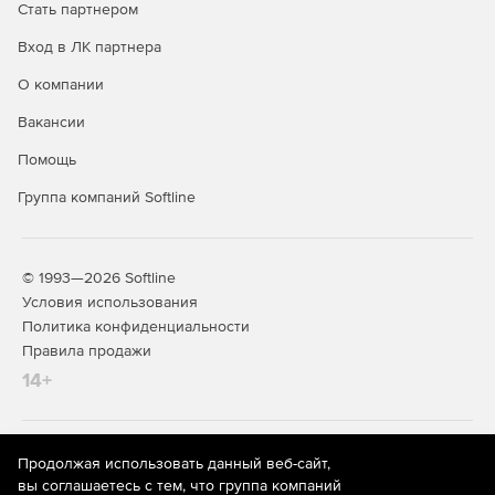
Стать партнером
территории РФ запрещена
Вход в ЛК партнера
О компании
Вакансии
Помощь
Группа компаний Softline
© 1993—2026 Softline
Условия использования
Политика конфиденциальности
Правила продажи
14+
На информационном ресурсе store.softline.ru применяются
Продолжая использовать данный веб-сайт,
рекомендательные технологии
(информационные технологии
вы соглашаетесь с тем, что группа компаний
предоставления информации на основе сбора,