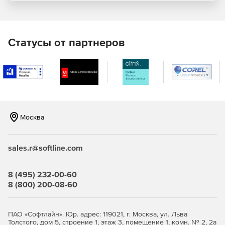
Отчет выработки по процентам и по тарифам.
Поиск, заказ и учет запчастей:
Статусы от партнеров
Проценка и заказ запчастей.
Глобальный каталог запчастей и для автосервисов и
магазинов запчастей. Обеспечивает точными и
надежными данными от автопроизводителей.
Москва
Более 3 000 каталогов запчастей отечественного и
иностранного производства: легковые и грузовые
автомобили / автобусы и тракторы / спецтехника /
sales.r@softline.com
двигатели.
Быстрый поиск по VIN, номеру и названию запчасти.
8 (495) 232-00-60
8 (800) 200-08-60
Складской учет и продажа запчастей.
Общение с клиентами в WhatsApp*
ПАО «Софтлайн». Юр. адрес: 119021, г. Москва, ул. Льва
Толстого, дом 5, строение 1, этаж 3, помещение 1, комн. № 2, 2а