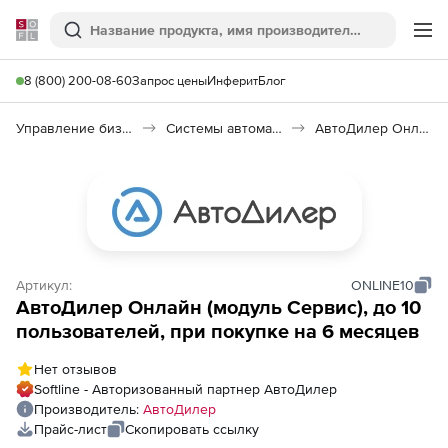
Softline
Поиск
Ме
8 (800) 200-08-60
Запрос цены
Инферит
Блог
Управление бизнесом, CRM/ERP
Системы автоматизации
АвтоДилер Онлайн
Артикул:
ONLINE10
АвтоДилер Онлайн (модуль Сервис), до 10
пользователей, при покупке на 6 месяцев
Нет отзывов
Softline - Авторизованный партнер АвтоДилер
Производитель:
АвтоДилер
Прайс-лист
Скопировать ссылку