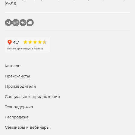
(А-311)
Сообщения в WhatsApp* имеют 90% прочтений.
Удобный формат общения для вас и клиента.
Обмен документами, фото, аудио и видео.
История переписки всегда доступна.
Переписка в программе и приложении.
Каталог
CRM для автосервиса
Прайс-листы
Ежедневный список задач для менеджера c быстрым
доступом к контактам клиентов и документам.
Производители
Напоминание о звонках.
Специальные предложения
Техподдержка
Отправка писем и SMS с новостями о новой акции,
проведение опросов.
Распродажа
Семинары и вебинары
* Компания Meta, владеющая Instagram, Facebook и
WhatsApp, признана экстремистской, ее деятельность на