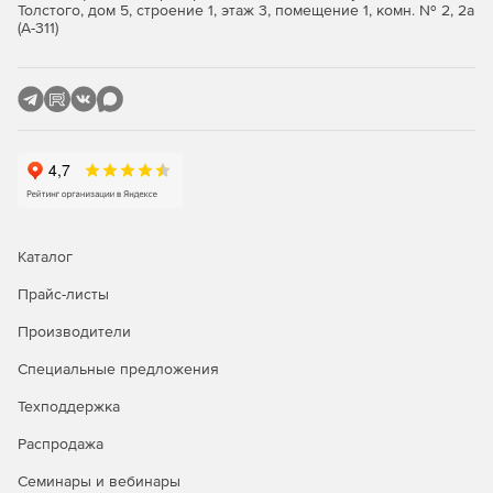
на легковые и грузовые автомобили, автобусы,
Толстого, дом 5, строение 1, этаж 3, помещение 1, комн. № 2, 2а
тракторы, двигатели, сельхоз-, спец- и дорожно-
(А-311)
строительную технику – как отечественного, так и
иностранного производства. Информация об
устройстве автомобилей от крупных узлов и
агрегатов до запчастей с их кодами, наименованиями
и графическими изображениями.
«Нормы»
– предназначен для расчета стоимости
ремонта автомобиля с использованием норм времени
(трудоемкости работ). В программе содержится 119 657
756 нормативов для 93 марок. На все эти действия по
Каталог
вычислениям пользователю понадобиться времени в
десятки раз меньше, чем при работе с бумажной
Прайс-листы
литературой по нормам времени.
Производители
«Планирование»
– предназначен для планирования
Специальные предложения
рабочего времени и составления расписаний на
станциях технического обслуживания автомобилей,
Техподдержка
автомойках, шиномонтажных мастерских и т. п.
Распродажа
Эффективное и оперативное планирование
позволяет снизить потери рабочего времени как в
Семинары и вебинары
целом на предприятии, так и в отдельном