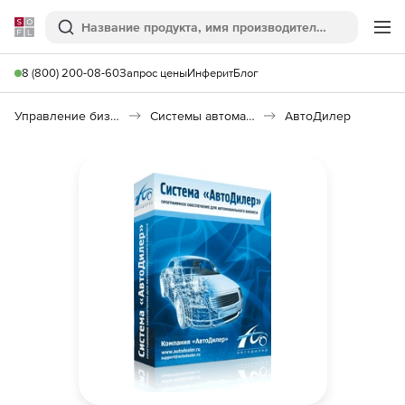
Softline
Поиск
Ме
8 (800) 200-08-60
Запрос цены
Инферит
Блог
Управление бизнесом, CRM/ERP
Системы автоматизации
АвтоДилер