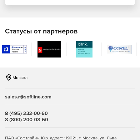
организации всегда будет полная картина о
состоянии склада, о том, на каком складе и разделе
лежит необходимая деталь. Кроме этого,
пользователи легко смогут провести учет: какие
запчасти, по какой цене и кому были проданы.
Статусы от партнеров
Программа позволяет существенно повысить
оперативность при оформлении документов для
клиента.
«Сервис»
– предназначен для автоматизации учета
работ на станциях технического обслуживания
автомобилей (СТО). Значительно сокращает время на
Москва
оформление документов, что позволяет уделить
больше времени клиенту и ремонту. Аккуратно
сохраняет всю историю взаимоотношений с клиентом
sales.r@softline.com
и его автомобилем. Кроме того, программа позволяет
вести учет выработки сотрудников, оформлять
необходимые документы, как для клиента, так и для
8 (495) 232-00-60
внутренних операций.
8 (800) 200-08-60
«Каталог»
– наиболее полная электронная база
автозапчастей. Предлагает 1 300 каталогов запчастей
ПАО «Софтлайн». Юр. адрес: 119021, г. Москва, ул. Льва