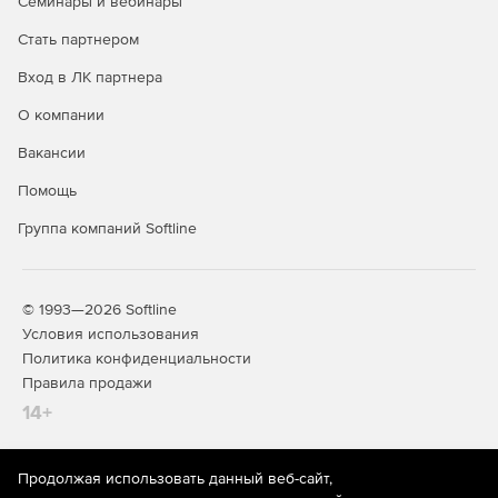
Семинары и вебинары
Резервное копирование базы данных электрического
Стать партнером
проекта (EPD).
Вход в ЛК партнера
Создание цветовых обозначений при сравнении
О компании
различий геометрии между двумя версиями.
Вакансии
Просмотр изменений в режиме реального времени.
Помощь
Прикрепление инструмента просмотра стилей к краю
Группа компаний Softline
окна диспетчера стилей.
Монтаж систем и библиотечные компоненты:
© 1993—2026 Softline
Улучшенные средства подготовки документации.
Условия использования
Создание высококачественных 2D-видов чертежей.
Политика конфиденциальности
Правила продажи
Встроенная функция поиска компонентов. Существует
14+
возможность быстрого поиска файлов, объектов и
библиотечных компонентов.
Продолжая использовать данный веб-сайт,
Преобразование блоков и обозначений AutoCAD.
На информационном ресурсе store.softline.ru применяются