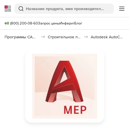
Softline
Поиск
Ме
8 (800) 200-08-60
Запрос цены
Инферит
Блог
Программы САПР и ГИС
Строительное программное обеспечение
Autodesk AutoCAD MEP