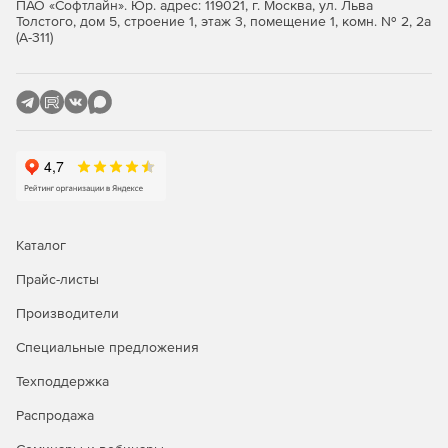
ПАО «Софтлайн». Юр. адрес: 119021, г. Москва, ул. Льва
вносить изменения в его компоненты.
Толстого, дом 5, строение 1, этаж 3, помещение 1, комн. № 2, 2а
(А-311)
Усовершенствованная навигация в Content Builder.
Компонент Content Builder открывается по щелчку
правой кнопки.
Улучшенные стандарты именования слоев.
Согласованность с NCS 5.0 без модификации имен
слоев.
Работа с облаком точек. Данные из облаков точек
можно использовать в проектах реконструкции.
Каталог
Динамический ввод при работе с размерами.
Прайс-листы
Динамический ввод используется при добавлении
Производители
проводов, труб и др.
Специальные предложения
Объектная привязка AutoCAD MEP. Объектная
привязка AutoCAD MEP действует независимо.
Техподдержка
Предварительный просмотр закрепленного MEP-
Распродажа
объекта при их перемещении или повороте.