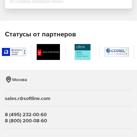
об условиях обработки данных
Надстройки. Расширьте функциональности Revit за
счет доступа к API-интерфейсам, сторонних решений,
надстроек и библиотек компонентов в Autodesk App
Store.
Аннотация. Демонстрируйте проекты более
Статусы от партнеров
эффективно благодаря поддержке редактирования
WYSIWYG и возможностям, которые позволяют
управлять отображением текста.
Dynamo for Revit. Разверните и оптимизируйте
рабочие процессы BIM с помощью графического
интерфейса программирования с открытым исходным
Москва
кодом, который устанавливается вместе с Revit.
Глобальные параметры. Теперь реализовать замысел
sales.r@softline.com
можно с помощью общих параметров проекта, к
которым относятся радиальные и диаметральные
размеры и зависимости равенства.
8 (495) 232-00-60
8 (800) 200-08-60
Что нового в Revit