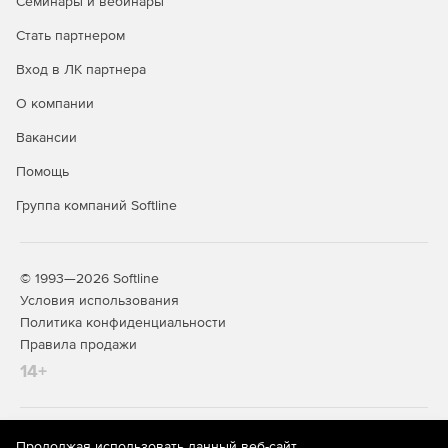
Семинары и вебинары
Стать партнером
Вход в ЛК партнера
О компании
Вакансии
Помощь
Группа компаний Softline
© 1993—2026 Softline
Условия использования
Политика конфиденциальности
Правила продажи
14+
На информационном ресурсе store.softline.ru применяются
Продолжая использовать данный веб-сайт,