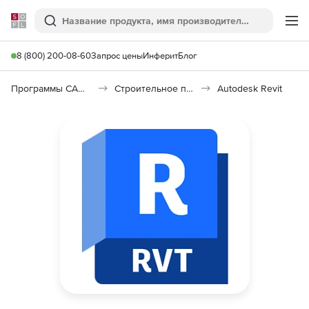
Softline
Поиск
Ме
8 (800) 200-08-60
Запрос цены
Инферит
Блог
Программы САПР и ГИС
Строительное программное обеспечение
Autodesk Revit