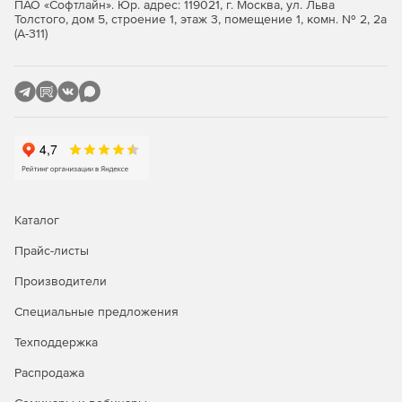
Инструменты для моделирования и
ПАО «Софтлайн». Юр. адрес: 119021, г. Москва, ул. Льва
Толстого, дом 5, строение 1, этаж 3, помещение 1, комн. № 2, 2а
документирования расширены и оптимизированы.
(А-311)
Больше гибкости и контроля для инженеров-
строителей благодаря обновленному аналитическому
моделированию.
Более высокая точность данных, от создания форм до
документации, с 3D-эскизом в Revit и FormIt Pro.
Плановый анализ нагрузки для инженеров-
электриков экономит время на ранних стадиях
проекта.
Каталог
Прайс-листы
Обнародование данных BIM с помощью Revit и
Autodesk Docs.
Производители
Новый внешний вид Generative Design, Dynamo Player
Специальные предложения
и Dynamo 2.13.
Техподдержка
Распродажа