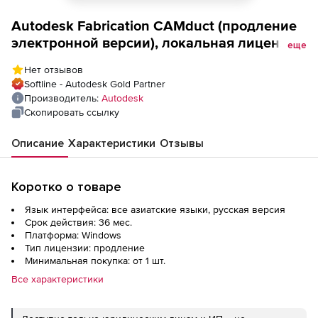
Autodesk Fabrication CAMduct (продление
электронной версии), локальная лицензия
еще
на 3 года
Нет отзывов
Softline - Autodesk Gold Partner
Производитель:
Autodesk
Скопировать ссылку
Описание
Характеристики
Отзывы
Коротко о товаре
Язык интерфейса: все азиатские языки, русская версия
Срок действия: 36 мес.
Платформа: Windows
Тип лицензии: продление
Минимальная покупка: от 1 шт.
Все характеристики