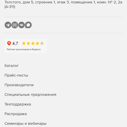
Толстого, дом 5, строение 1, этаж 3, помещение 1, комн. № 2, 2а
(А-311)
VR и улучшения производительности
Воспользуйтесь значительно улучшенной
производительностью при запуске трассировки лучей и
более естественным эффектом присутствия при работе с
указателями и другими объектами..
Каталог
Прайс-листы
Производители
Специальные предложения
Техподдержка
Распродажа
Семинары и вебинары