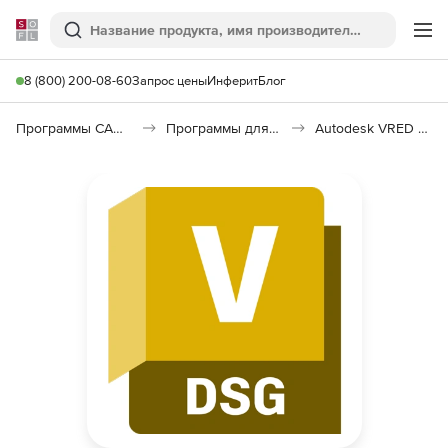
Softline
Поиск
Ме
8 (800) 200-08-60
Запрос цены
Инферит
Блог
Программы САПР и ГИС
Программы для дизайна, визуализации и анимации
Autodesk VRED Design