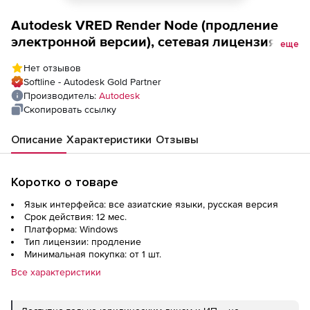
Autodesk VRED Render Node (продление
электронной версии), сетевая лицензия на
еще
1 год
Нет отзывов
Softline - Autodesk Gold Partner
Производитель:
Autodesk
Скопировать ссылку
Описание
Характеристики
Отзывы
Коротко о товаре
Язык интерфейса: все азиатские языки, русская версия
Срок действия: 12 мес.
Платформа: Windows
Тип лицензии: продление
Минимальная покупка: от 1 шт.
Все характеристики