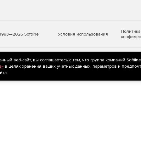
Политика
Условия использования
1993—2026 Softline
конфиден
яются
рекомендательные технологии
(информационные технологии п
ный веб-сайт, вы соглашаетесь с тем, что группа компаний Softlin
предпочтениям пользователей сети «Интернет», находящихся на те
e»
в целях хранения ваших учетных данных, параметров и предпочт
йта.