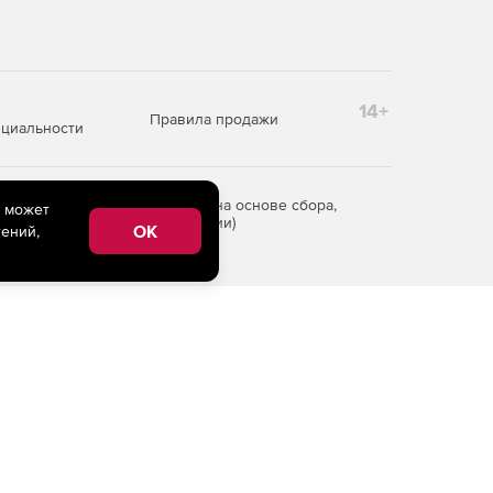
14+
Правила продажи
циальности
редоставления информации на основе сбора,
e может
рритории Российской Федерации)
OK
ений,