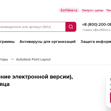
Softline.ru
Запрос цены
Те
8 (800) 200-0
Поиск
sales.r@softline.
ограммы
Антивирусы для организаций
Защита информ
яторы
Autodesk Point Layout
ение электронной версии),
сяца