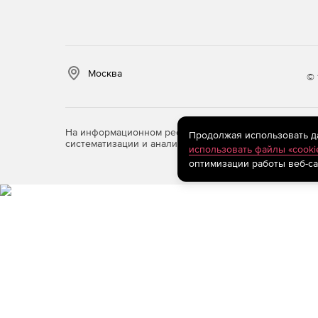
Москва
© 
На информационном ресурсе store.softline.ru примен
Продолжая использовать дан
систематизации и анализа сведений, относящихся к 
использовать файлы «cooki
оптимизации работы веб-са