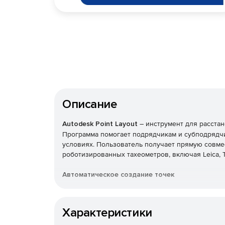
Описание
Autodesk Point Layout
– инструмент для расста
Программа помогает подрядчикам и субподрядч
условиях. Пользователь получает прямую совм
роботизированных тахеометров, включая Leica, T
Автоматическое создание точек
Возможность создавать точки на всех типах мо
строительства или проверки конструктивности.
Характеристики