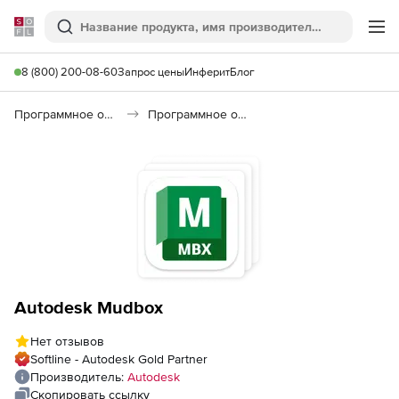
Softline
Поиск
Ме
8 (800) 200-08-60
Запрос цены
Инферит
Блог
Программное обеспечение для графики и дизайна
Программное обеспечение для 3D графики
Autodesk Mudbox
Нет отзывов
Softline - Autodesk Gold Partner
Производитель:
Autodesk
Скопировать ссылку