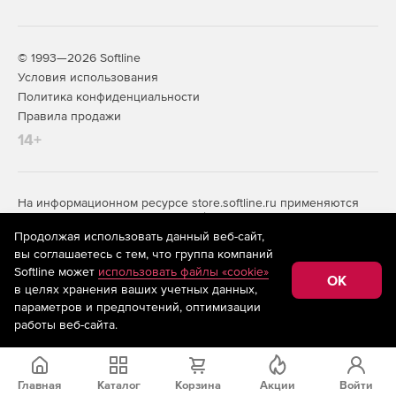
© 1993—2026 Softline
Условия использования
Политика конфиденциальности
Правила продажи
14+
На информационном ресурсе store.softline.ru применяются
рекомендательные технологии
(информационные технологии
предоставления информации на основе сбора,
Продолжая использовать данный веб-сайт,
систематизации и анализа сведений, относящихся к
вы соглашаетесь с тем, что группа компаний
предпочтениям пользователей сети «Интернет»,
Softline может
использовать файлы «cookie»
находящихся на территории Российской Федерации)
OK
в целях хранения ваших учетных данных,
параметров и предпочтений, оптимизации
Запросить цену
работы веб-сайта.
Главная
Каталог
Корзина
Акции
Войти