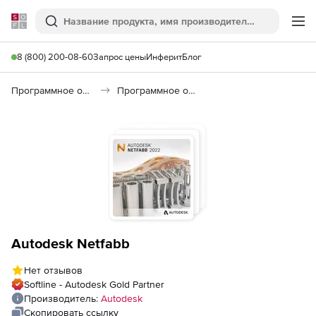
Softline
Поиск
Ме
8 (800) 200-08-60
Запрос цены
Инферит
Блог
Программное обеспечение для графики и дизайна
Программное обеспечение для 3D графики
Autodesk Netfabb
Нет отзывов
Softline - Autodesk Gold Partner
Производитель:
Autodesk
Скопировать ссылку