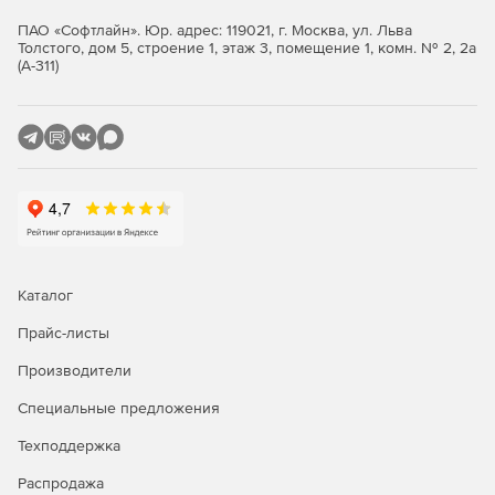
Физика
ПАО «Софтлайн». Юр. адрес: 119021, г. Москва, ул. Льва
Толстого, дом 5, строение 1, этаж 3, помещение 1, комн. № 2, 2а
Эффект расфокусировки стойки с ускорением
(А-311)
графического процессора для изображений, действий и
пакетной обработки.
Надежный интегрированный набор основных
инструментов для обработки
Применение цвета и эффектов в интегрированной среде.
Подключается к панелям управления Tangent Colorist.
MasterGrade: инструмент творческого цвета
Каталог
Предоставляет режимы, оптимизированные для оценки
трех типов цветовых пространств: видео,
Прайс-листы
логарифмического и линейного для сцены.
Производители
Рабочий процесс создания и отображения Dolby Vision
Специальные предложения
HDR
Импорт, создание, отображение и экспорт
Техподдержка
анимированных метаданных Dolby Vision HDR
Распродажа