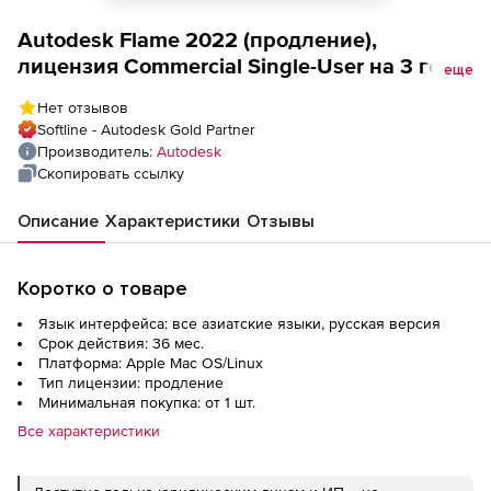
Autodesk Flame 2022 (продление),
лицензия Commercial Single-User на 3 года
еще
для Multi-User 2:1 Trade-In
Нет отзывов
Softline - Autodesk Gold Partner
Производитель:
Autodesk
Скопировать ссылку
Описание
Характеристики
Отзывы
Коротко о товаре
Язык интерфейса: все азиатские языки, русская версия
Срок действия: 36 мес.
Платформа: Apple Mac OS/Linux
Тип лицензии: продление
Минимальная покупка: от 1 шт.
Все характеристики