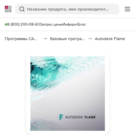
Softline
Поиск
Ме
8 (800) 200-08-60
Запрос цены
Инферит
Блог
Программы САПР и ГИС
Базовые программы
Autodesk Flame