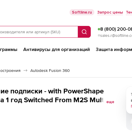
Softline.ru
Запрос цены
Те
8 (800) 200-0
Поиск
sales.r@softline.
ограммы
Антивирусы для организаций
Защита информ
остроения
Autodesk Fusion 360
ие подписки - with PowerShape
а 1 год Switched From M2S Multi-
еще