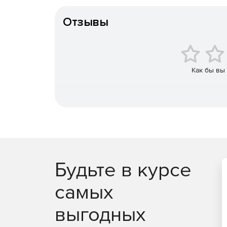
Тип организации
иметь доступ к своим данным.
Отзывы
Основные возможности:
Гибкое 3D-моделирование и дизайн.
Инновационный генеративный дизайн.
Как бы вы
Неограниченный иерархический захват схем
Фотореалистичный рендеринг и документаци
Интерактивные сборки.
Унифицированная электроника и дизайн печа
Будьте в курсе
Интегрированные CAD и CAM.
самых
Проверка, испытания и моделирование МКЭ.
выгодных
Создание детали из листового металла.