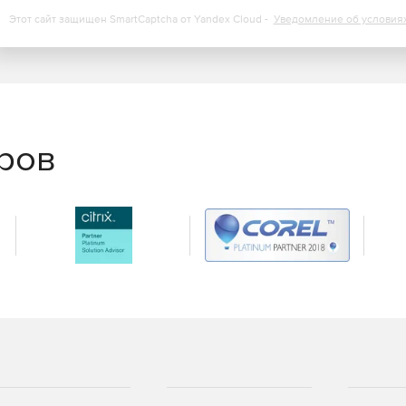
Этот сайт защищен SmartCaptcha от Yandex Cloud -
Уведомление об условия
данными.
еров