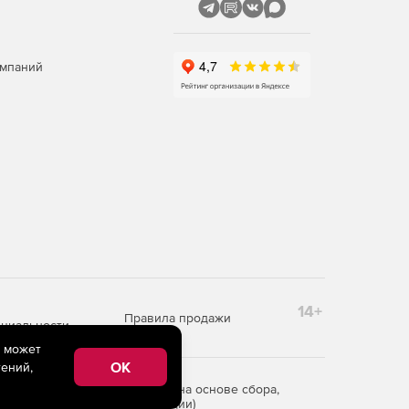
омпаний
14+
Правила продажи
циальности
e может
OK
ений,
редоставления информации на основе сбора,
рритории Российской Федерации)