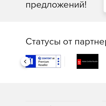
предложений!
Кнопочное моделирование SPICE.
Облачная совместная работа и управление 
Статусы от партн
Назад