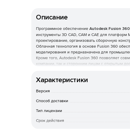
Описание
Программное обеспечение
Autodesk Fusion 360
инструменты 3D CAD, CAM и CAE для платформ M
проектирование, организовать сборочную конст
Облачная технология в основе Fusion 360 обесп
моделирования и предназначена для промышлен
Кроме того, Autodesk Fusion 360 позволяет совм
компании, так и сторонним лицам с открытым до
Для проектирования будет интересно использо
Характеристики
формы и скульптинг, работа с твердыми телами 
задания параметрических размеров, а так же по
Версия
геометрии. Все элементы, которые будут смодел
шаблонов для работы.
Способ доставки
Fusion 360 позволяет на очень высоком уровне
Тип лицензии
заимствовать элементы своих коллег для сборок
Срок действия
делиться различными проектами. Работа может а
возможность следить за версионностью продукт