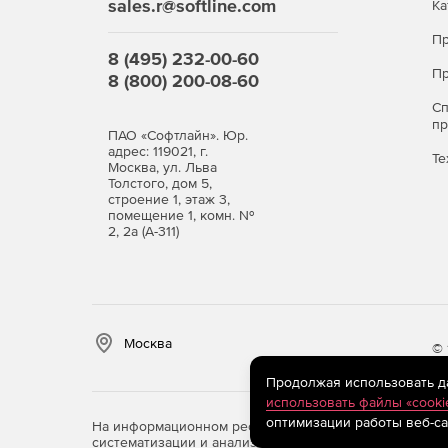
sales.r@softline.com
Ка
Пр
8 (495) 232-00-60
Пр
8 (800) 200-08-60
С
п
ПАО «Софтлайн». Юр.
адрес: 119021, г.
Те
Москва, ул. Льва
Толстого, дом 5,
строение 1, этаж 3,
помещение 1, комн. №
2, 2а (А-311)
Москва
© 
Продолжая использовать дан
использовать файлы «cooki
оптимизации работы веб-са
На информационном ресурсе store.softline.ru примен
систематизации и анализа сведений, относящихся к 