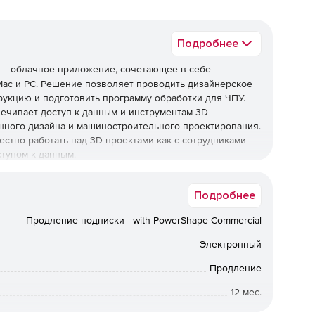
Подробнее
– облачное приложение, сочетающее в себе
ac и PC. Решение позволяет проводить дизайнерское
рукцию и подготовить программу обработки для ЧПУ.
ечивает доступ к данным и инструментам 3D-
ного дизайна и машиностроительного проектирования.
естно работать над 3D-проектами как с сотрудниками
ступом к данным.
вание всех основных видов моделирования: свободные
Подробнее
(в том числе и прямым редактированием), возможность
ддержка форматов obj и stl в качестве импортируемой
Продление подписки - with PowerShape Commercial
ировали, могут использоваться в качестве дальнейших
Электронный
 взаимодействовать с другими пользователями – можно
Продление
. Есть возможность отслеживать, комментировать и
12 мес.
втоматически сохраняться, и пользователь имеет
а, а с помощью мобильного приложения всегда будет