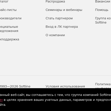
талог
Распродажа
Вакансии
айс-листы
Семинары и вебинары
Помощь
оизводители
Стать партнером
Группа к
Softline
пециальные
Вход в ЛК партнера
редложения
О компании
хподдержка
Политика
Условия использования
1993—2026 Softline
конфиден
ный веб-сайт, вы соглашаетесь с тем, что группа компаний Softlin
e»
в целях хранения ваших учетных данных, параметров и предпочт
йта.
яются
рекомендательные технологии
(информационные технологии п
предпочтениям пользователей сети «Интернет», находящихся на те