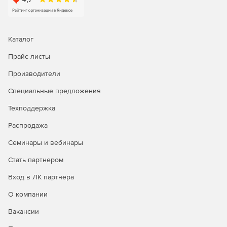
модели, а также секционных/конструкционных
деталей.
Инструмент динамической обрезки дает возможность
Каталог
выполнять недеструктивное редактирование
моделей.
Прайс-листы
Новая «солнечная» палитра предназначена для
Производители
быстрого анализа естественного освещения модели в
Специальные предложения
любой заданный период дня. Возможность создания
анимации, как меняется освещение в течение дня
Техподдержка
или даже года.
Распродажа
И многое другое.
Семинары и вебинары
Стать партнером
Вход в ЛК партнера
О компании
Вакансии