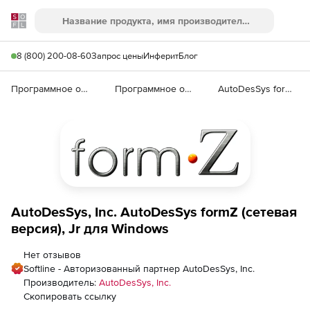
Softline
Поиск
Ме
8 (800) 200-08-60
Запрос цены
Инферит
Блог
Программное обеспечение для графики и дизайна
Программное обеспечение для 3D графики
AutoDesSys formZ 8
AutoDesSys, Inc. AutoDesSys formZ (сетевая
версия), Jr для Windows
Нет отзывов
Softline - Авторизованный партнер AutoDesSys, Inc.
Производитель:
AutoDesSys, Inc.
Скопировать ссылку