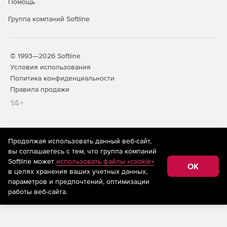
Помощь
Группа компаний Softline
© 1993—2026 Softline
Условия использования
Политика конфиденциальности
Правила продажи
14+
На информационном ресурсе store.softline.ru применяются
Продолжая использовать данный веб-сайт,
рекомендательные технологии
(информационные технологии
вы соглашаетесь с тем, что группа компаний
предоставления информации на основе сбора,
Softline может
использовать файлы «cookie»
систематизации и анализа сведений, относящихся к
OK
в целях хранения ваших учетных данных,
предпочтениям пользователей сети «Интернет»,
находящихся на территории Российской Федерации)
параметров и предпочтений, оптимизации
работы веб-сайта.