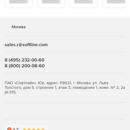
поверхностей на базе математических формул.
Встроенная библиотека геометрии – начальная точка
для создания форм по совершенно новому методу.
Улучшенные символы, позволяющие редактировать
Москва
компоненты непосредственно там, где они находятся.
Интерфейс и палитра инструментов являются
sales.r@softline.com
полностью настраиваемыми, включая недавно
появившуюся палитру «Избранное» для часто
8 (495) 232-00-60
используемых инструментов.
8 (800) 200-08-60
Новые палитры и инструменты, привязанные к
группам рабочих пространств, позволяют легко
ПАО «Софтлайн». Юр. адрес: 119021, г. Москва, ул. Льва
переключаться между проектами.
Толстого, дом 5, строение 1, этаж 3, помещение 1, комн. № 2, 2а
(А-311)
Традиционные среды черчения и моделирования
теперь сгруппированы в единое универсальное
пространство.
Листы структуры могут использоваться для
компоновки разных видов обзора и разверток