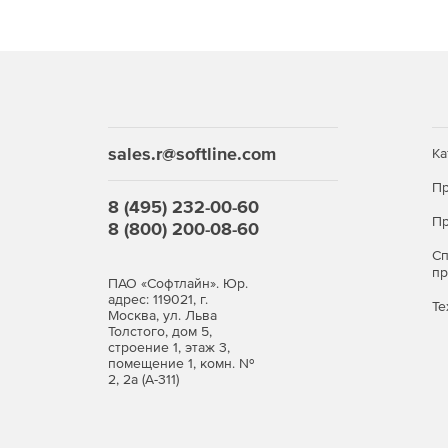
При щелчке по необходимой детали на иллюс
Навигация, масштабирование, увеличение из
Возможность одновременной работы с неско
sales.r@softline.com
Ка
Печать рисунка со списком запчастей.
Пр
Звуковое оповещение при перемещении в др
8 (495) 232-00-60
Пр
8 (800) 200-08-60
Добавление закладки (для быстрого доступа
С
п
ПАО «Софтлайн». Юр.
Возможность указать цену запчасти.
адрес: 119021, г.
Те
Москва, ул. Льва
Толстого, дом 5,
Возможность добавления запчасти во внеш
строение 1, этаж 3,
помещение 1, комн. №
Возможность добавления альтернативных н
2, 2а (А-311)
При вызове из внешних программ (например,
на нужную запчасть.