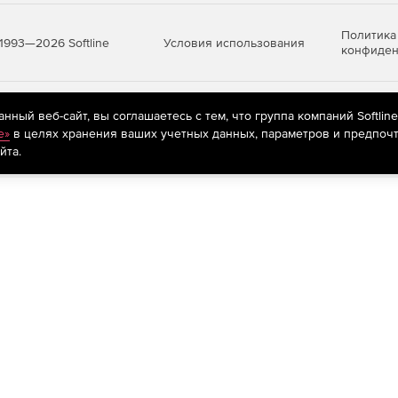
 по позиции.
Политика
Условия использования
1993—2026 Softline
конфиден
трации.
ительной информации о запчасти.
яются
рекомендательные технологии
(информационные технологии п
ный веб-сайт, вы соглашаетесь с тем, что группа компаний Softlin
предпочтениям пользователей сети «Интернет», находящихся на те
e»
в целях хранения ваших учетных данных, параметров и предпочт
лывающей подсказки на иллюстрации, при совпадении
йта.