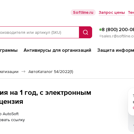
Softline.ru
Запрос цены
Те
8 (800) 200-0
Поиск
sales.r@softline.
ограммы
Антивирусы для организаций
Защита информ
матизации
АвтоКаталог 54/2022(1)
ия на 1 год, с электронным
цензия
р AutoSoft
овать ссылку