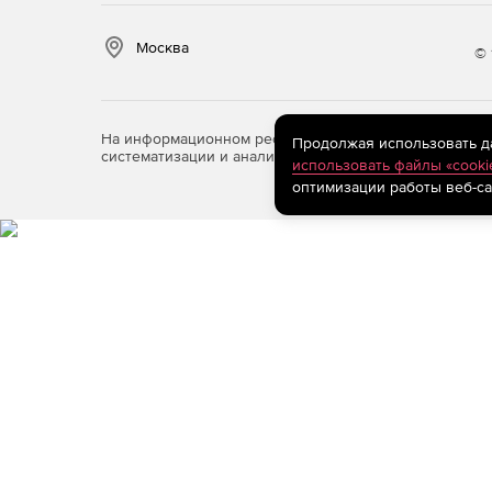
Выбор запчасти для заказа и быстрый поиск
Москва
© 
Настройка цвета текущей позиции на иллюс
Просмотр применяемости запчастей, дополн
На информационном ресурсе store.softline.ru примен
Продолжая использовать дан
систематизации и анализа сведений, относящихся к 
использовать файлы «cooki
Отображение фотографии детали в виде всп
оптимизации работы веб-са
номера, с возможностью сразу перейти на
фотографию детали.
Документы
Функция формирования заказа на запчасти.
Хранение архива по заказам.
Просмотр и печать.