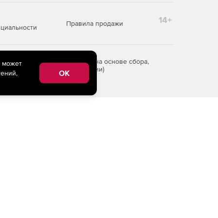
14+
Правила продажи
циальности
редоставления информации на основе сбора,
e может
рритории Российской Федерации)
OK
ений,