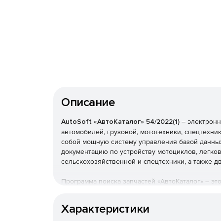
Описание
AutoSoft «АвтоКаталог» 54/2022(1)
– электронн
автомобилей, грузовой, мототехники, спецтехни
собой мощную систему управления базой данны
документацию по устройству мотоциклов, легков
сельскохозяйственной и спецтехники, а также 
Программа поиска запчастей «АвтоКаталог» – эт
электронном виде, по сути это аналог печатны
множеству моделей транспорта и применяемых в
Характеристики
и запчастях.