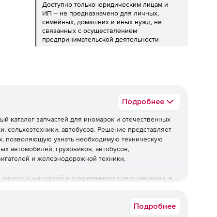
Доступно только юридическим лицам и
ИП – не предназначено для личных,
семейных, домашних и иных нужд, не
связанных с осуществлением
предпринимательской деятельности
Подробнее
ый каталог запчастей для иномарок и отечественных
ки, сельхозтехники, автобусов. Решение представляет
х, позволяющую узнать необходимую техническую
ых автомобилей, грузовиков, автобусов,
двигателей и железнодорожной техники.
о каталоги запчастей в современном представлении, в
х каталогов деталей, предоставляющий информацию по
 данных моделях двигателях, коробках и прочих узлах
Подробнее