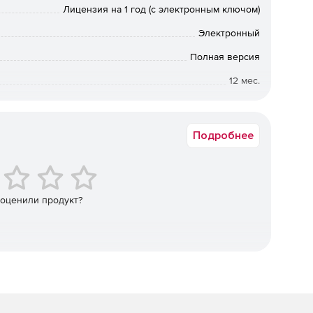
Лицензия на 1 год (с электронным ключом)
Электронный
Полная версия
о средства (спецтехники).
12 мес.
 моделях (удобная навигация по информации).
Коммерческая
анспортных средств (в виде дерева).
Подробнее
иском, отображение моделей таблицей.
ернет.
 оценили продукт?
ю.