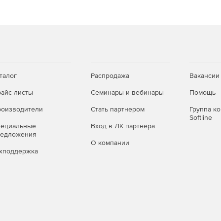
трации – позиционирование ее в списке запчастей.
ображения во весь экран.
лькими каталогами с использованием вкладок.
талог
Распродажа
Вакансии
айс-листы
Семинары и вебинары
Помощь
угую группу запчастей.
оизводители
Стать партнером
Группа к
Softline
 к наиболее часто используемым разделам).
пециальные
Вход в ЛК партнера
редложения
О компании
хподдержка
нюю программу.
омеров и наименования.
 из складской) система автоматически позиционируется