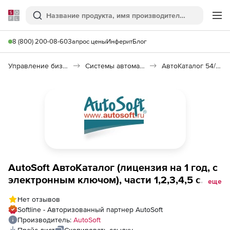
Softline
Поиск
Ме
8 (800) 200-08-60
Запрос цены
Инферит
Блог
Управление бизнесом, CRM/ERP
Системы автоматизации
АвтоКаталог 54/2022(1)
AutoSoft АвтоКаталог (лицензия на 1 год, с
электронным ключом), части 1,2,3,4,5 с
еще
ключом дополнительная лицензия
Нет отзывов
Softline - Авторизованный партнер AutoSoft
Производитель:
AutoSoft