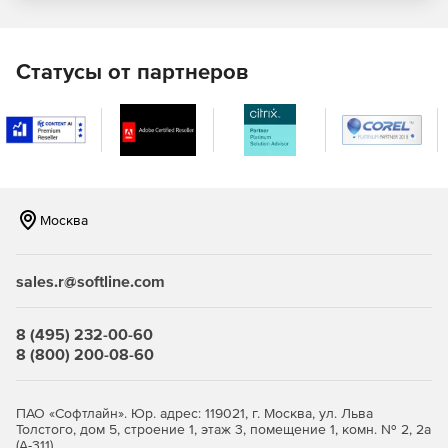
Крупные и мелкие значки, мелкие значки списком,
отображение моделей таблицей.
Статусы от партнеров
Поиск марки/модели в каталоге и в сети Интернет.
Возможность отметить модель как избранную.
Отображение сайта марки.
Москва
Группы
Древовидная структура определения частей
sales.r@softline.com
автомобиля в системе представляет собой
трехуровневый рубрикатор, составленный на основе
8 (495) 232-00-60
единой семизначной нумерации деталей,
8 (800) 200-08-60
установленной на всех автомобильных заводах.
Отображение месторасположения в каталоге.
ПАО «Софтлайн». Юр. адрес: 119021, г. Москва, ул. Льва
Толстого, дом 5, строение 1, этаж 3, помещение 1, комн. № 2, 2а
Предварительный просмотр иллюстраций в виде
(А-311)