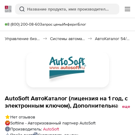
Softline
Поиск
Ме
8 (800) 200-08-60
Запрос цены
Инферит
Блог
Управление бизнесом, CRM/ERP
Системы автоматизации
АвтоКаталог 54/2022(1)
AutoSoft АвтоКаталог (лицензия на 1 год, с
электронным ключом), Дополнительная
еще
лицензия (1 блок на выбор)
Нет отзывов
Softline - Авторизованный партнер AutoSoft
Производитель:
AutoSoft