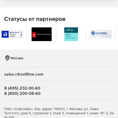
Крупные и мелкие значки, мелкие значки списком,
отображение моделей таблицей.
Статусы от партнеров
Поиск марки/модели в каталоге и в сети Интернет.
Возможность отметить модель как избранную.
Отображение сайта марки.
Москва
Группы
Древовидная структура определения частей
sales.r@softline.com
автомобиля в системе представляет собой
трехуровневый рубрикатор, составленный на основе
8 (495) 232-00-60
единой семизначной нумерации деталей,
8 (800) 200-08-60
установленной на всех автомобильных заводах.
Отображение месторасположения в каталоге.
ПАО «Софтлайн». Юр. адрес: 119021, г. Москва, ул. Льва
Толстого, дом 5, строение 1, этаж 3, помещение 1, комн. № 2, 2а
Предварительный просмотр иллюстраций в виде
(А-311)