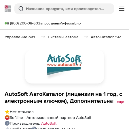
Softline
Поиск
Ме
8 (800) 200-08-60
Запрос цены
Инферит
Блог
Управление бизнесом, CRM/ERP
Системы автоматизации
АвтоКаталог 54/2022(1)
AutoSoft АвтоКаталог (лицензия на 1 год, с
электронным ключом), Дополнительная
еще
лицензия (1 блок на выбор)
Нет отзывов
Softline - Авторизованный партнер AutoSoft
Производитель:
AutoSoft