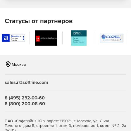
Крупные и мелкие значки, мелкие значки списком,
отображение моделей таблицей.
Статусы от партнеров
Поиск марки/модели в каталоге и в сети Интернет.
Возможность отметить модель как избранную.
Отображение сайта марки.
Москва
Группы
Древовидная структура определения частей
sales.r@softline.com
автомобиля в системе представляет собой
трехуровневый рубрикатор, составленный на основе
8 (495) 232-00-60
единой семизначной нумерации деталей,
8 (800) 200-08-60
установленной на всех автомобильных заводах.
Отображение месторасположения в каталоге.
ПАО «Софтлайн». Юр. адрес: 119021, г. Москва, ул. Льва
Толстого, дом 5, строение 1, этаж 3, помещение 1, комн. № 2, 2а
Предварительный просмотр иллюстраций в виде
(А-311)