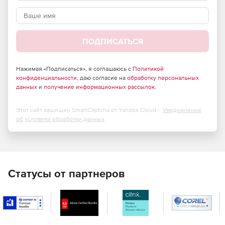
быть и на DVD), высокой скоростью поиска информации,
широкими возможностями работы с ней
(масштабирование, печать), потрясающим удобством и
наглядностью в работе.
ПОДПИСАТЬСЯ
Программа электронных каталогов запчастей
выпускается в восьми частях:
Нажимая «Подписаться», я соглашаюсь с
Политикой
конфиденциальности
, даю согласие на
обработку персональных
Часть 1. Легковые автомобили (отечественные и
данных
и
получение информационных рассылок
.
иномарки)
Этот сайт защищен SmartCaptcha от Yandex Cloud -
Уведомление
Часть 2. Грузовые автомобили (отечественные и
об условиях обработки данных
иномарки)
Часть 3. Автобусы
Часть 4. Сельхозтехника
Статусы от партнеров
Часть 5. Спецтехника
Часть 6. Двигатели