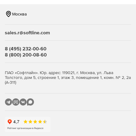
Часть 7. Мототехника - отечественные и иномарки
Часть 8. Железнодорожная техника
Москва
На сегодняшний база каталогов запчастей (без учета
sales.r@softline.com
базы данных по крупноузловым каталогам по иномаркам)
насчитываает:
8 (495) 232-00-60
236 марок.
8 (800) 200-08-60
3488 моделей.
ПАО «Софтлайн». Юр. адрес: 119021, г. Москва, ул. Льва
6291 модификаций
Толстого, дом 5, строение 1, этаж 3, помещение 1, комн. № 2, 2а
(А-311)