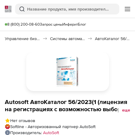
Softline
Поиск
Ме
8 (800) 200-08-60
Запрос цены
Инферит
Блог
Управление бизнесом, CRM/ERP
Системы автоматизации
АвтоКаталог 56/2023(1)
Autosoft АвтоКаталог 56/2023(1 (лицензия
на регистрациях с возможностью выбора
еще
одного из блоков), Базовый пакет на одно
Нет отзывов
рабочее место
Softline - Авторизованный партнер AutoSoft
Производитель:
AutoSoft