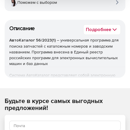
Поможем с выбором
Описание
Подробнее
АвтоКаталог 56/2023(1)
– универсальная программа для
поиска запчастей с каталожным номеров и заводским
названием. Программа внесена в Единый реестр
российских программ для электронных вычислительных
машин и баз данных
Система АвтоКаталог представляет собой электронную
версию бумажных каталогов запасных частей по
отечественным и иностранным автомобилям и
двигателям. По сути, это электронный каталог запчастей,
компьютерный справочник (база данных) с информацией
Будьте в курсе самых выгодных
об устройстве автомобилей – от крупных узлов и
предложений!
агрегатов до запчастей с их кодами, наименованиями и
графическими изображениями чертежами. АвтоКаталог
обладает присущей компьютерным программам
компактностью (всего 6 компакт-дисков, поставка может