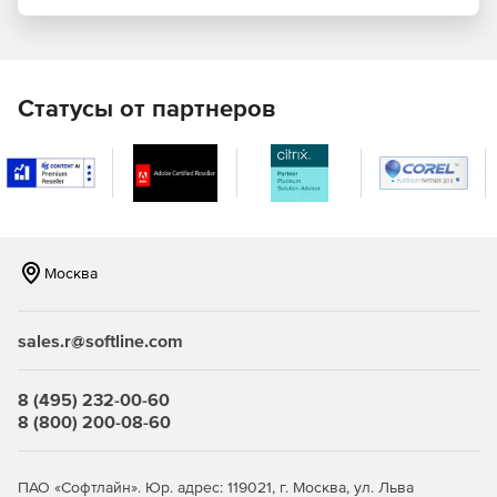
При изменении атрибутов пользователей доступы
могут изменяться как автоматически, так и с
подтверждением.
Статусы от партнеров
Комплекс и автоматизация процессов сокращения
рисков:
Правила разграничения полномочий (SOD) для
контроля совмещения критичных функций
пользователем.
Москва
Оценка рисков компрометации учетных записей и
злонамеренных действий сотрудников.
sales.r@softline.com
Выявление несанкционированных изменений прав
доступа и атрибутов с возможностью определения
реакции.
8 (495) 232-00-60
8 (800) 200-08-60
Компенсация рисков и конфликтов.
Позволяет получить информацию о текущем доступе
ПАО «Софтлайн». Юр. адрес: 119021, г. Москва, ул. Льва