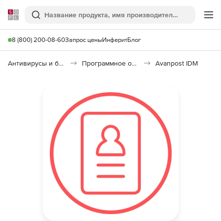
Softline
Поиск
Ме
8 (800) 200-08-60
Запрос цены
Инферит
Блог
Антивирусы и безопасность
Программное обеспечение для контроля доступа
Avanpost IDM