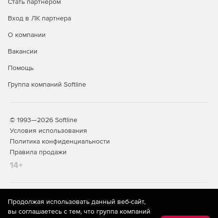
Стать партнером
Вход в ЛК партнера
О компании
Вакансии
Помощь
Группа компаний Softline
© 1993—2026 Softline
Условия использования
Политика конфиденциальности
Правила продажи
14+
На информационном ресурсе store.softline.ru применяются
Продолжая использовать данный веб-сайт,
рекомендательные технологии
(информационные технологии
вы соглашаетесь с тем, что группа компаний
предоставления информации на основе сбора,