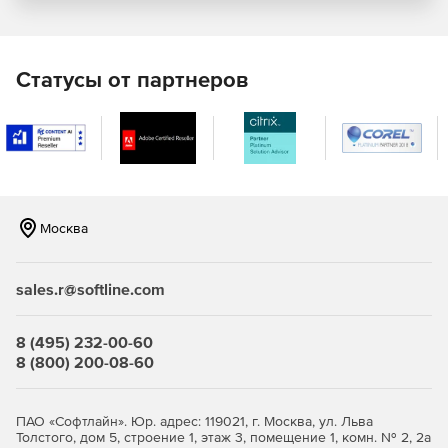
нотацию.
Возможность ускорить продажи
Статусы от партнеров
Для музыкальных издателей Sibelius предлагает
специальное облако Publishing, которое позволяет
потенциальным клиентам просматривать любые ноты для
продажи в Интернете с возможностью транспонировать
строй и менять инструменты.
Образование
Москва
Версия Ultimate включает в себя мощные инструменты
для работы в классе и рабочие листы, благодаря чему
sales.r@softline.com
преподавателям легко преподавать или изучать ноты.
Новое в версии 2020:
8 (495) 232-00-60
8 (800) 200-08-60
Новые цветовые опции, которые помогут легче
видеть музыку, когда вы пишется и редактируется
партитура.
ПАО «Софтлайн». Юр. адрес: 119021, г. Москва, ул. Льва
Толстого, дом 5, строение 1, этаж 3, помещение 1, комн. № 2, 2а