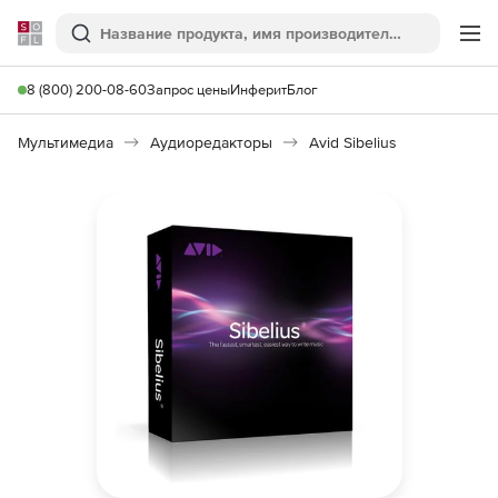
Softline
Поиск
Ме
8 (800) 200-08-60
Запрос цены
Инферит
Блог
Мультимедиа
Аудиоредакторы
Avid Sibelius