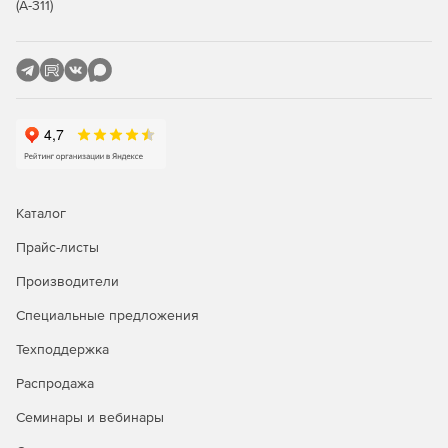
(А-311)
Новые MusicXML Import рабочие процессы, которые
позволяют импортировать музыку в шаблон и
упорядочивать на лету.
Ряд улучшний в программе Accessibility.
Новые стартовые шаблоны Quick Start.
Улучшенная обработка шрифтов в Windows и Mac.
Каталог
Прайс-листы
Производители
Специальные предложения
Техподдержка
Распродажа
Семинары и вебинары