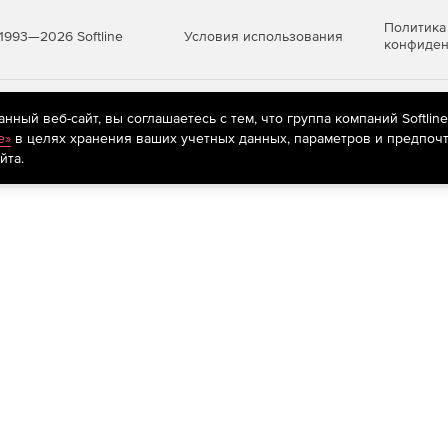
-эффектов, титров, переходов, эффектов движения и
Политика
Условия использования
1993—2026 Softline
конфиден
зможность палитры эффектов компонентами от
яются
рекомендательные технологии
(информационные технологии п
ный веб-сайт, вы соглашаетесь с тем, что группа компаний Softlin
предпочтениям пользователей сети «Интернет», находящихся на те
благодаря встроенным функциям звукозаписи,
e»
в целях хранения ваших учетных данных, параметров и предпочт
йта.
ъемного звука в формате 7.1, доступ к 20 AIR-
и других плагинов обработки звука.
у 10-битной цветокоррекции.
а 4:4:4 HD-RGB.
и и оптимизация материалов для воспроизведения в