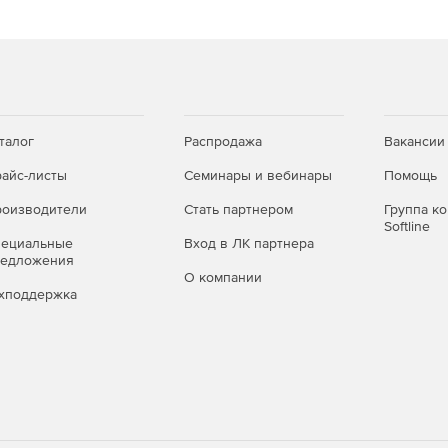
еобходимо специализированное оборудование Avid).
 видеоинтерфейсом Nitris DX/Mojo DX; настраивать
HD-AVC-Intra для полной поддержки стереоскопического
талог
Распродажа
Вакансии
вода-вывода, включая AJA, Blackmagic Design,
 – производителю достаточно создать соответствующий
айс-листы
Семинары и вебинары
Помощь
оизводители
Стать партнером
Группа к
Softline
еживание всех проектов, активов, исходных
пециальные
Вход в ЛК партнера
х и т. д.
редложения
О компании
хподдержка
м режиме.
омпозиций, титров, анимации и эффектов (плагин Avid