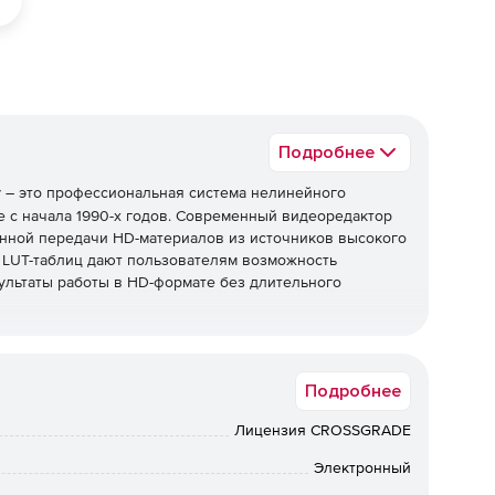
Подробнее
r
– это профессиональная система нелинейного
е с начала 1990-х годов. Современный видеоредактор
енной передачи HD-материалов из источников высокого
 LUT-таблиц дают пользователям возможность
езультаты работы в HD-формате без длительного
(Dynamic Media Folders) в Avid Media Composer
лидацию, транскодинг – все эти операции выполняются
Подробнее
алом не возникает простоев. Система управления
лами, ассоциированными с AMA.
Лицензия CROSSGRADE
возможности совместной работы в режиме реального
Электронный
 продукта, специальная редакция Media Composer