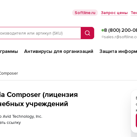
Softline.ru
Запрос цены
Те
8 (800) 200-0
Поиск
sales.r@softline.
ограммы
Антивирусы для организаций
Защита информ
 Composer
dia Composer (лицензия
учебных учреждений
 Avid Technology, Inc.
ать ссылку