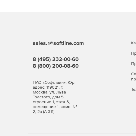
Аппаратное ускорение рабочих процессов (н
Возможность интегрировать Media Composer с
Nitris DX посредством 1 – 2 чипов Avid DNx
3D и HD RGB 4:4:4.
sales.r@softline.com
Ка
Совместимость со сторонними видеокартами в
Bluefish444, Matrox и MOTU и многие другие
Пр
8 (495) 232-00-60
плагин посредством Avid Open I/O.
Пр
8 (800) 200-08-60
Функции управления видеоматериалами: отсл
С
материалов, файлов после рендера, метаданны
п
ПАО «Софтлайн». Юр.
адрес: 119021, г.
Те
Москва, ул. Льва
Автоматизация рабочих процессов в фоново
Толстого, дом 5,
строение 1, этаж 3,
помещение 1, комн. №
Эффекты, звук, цветокоррекция:
2, 2а (А-311)
Создание впечатляющих двух- и трехмерных к
FX).