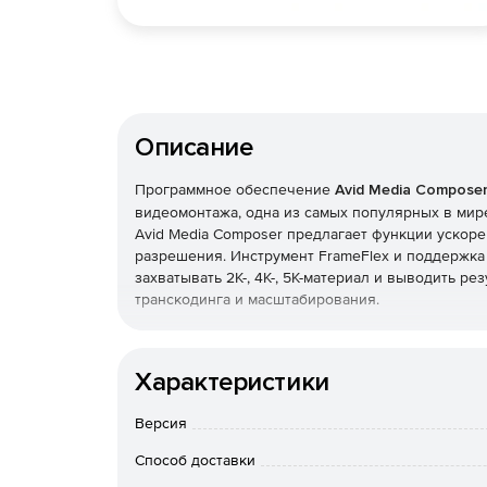
Описание
Программное обеспечение
Avid Media Compose
видеомонтажа, одна из самых популярных в мир
Avid Media Composer предлагает функции ускор
разрешения. Инструмент FrameFlex и поддержка
захватывать 2K-, 4K-, 5K-материал и выводить р
транскодинга и масштабирования.
Автоматическая опция динамических медиапапок 
помогает автоматизировать копирование, консо
Характеристики
в фоновом режиме, и в работе над видеоматери
медиаданными отслеживает все действия с фай
Версия
В Avid Media Composer реализованы обширные 
Способ доставки
времени. По сравнению со стандартной версией