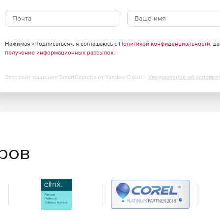
vid, обеспечивающие дополнительную поддержку
контроллеры Artist Series).
Нажимая «Подписаться», я соглашаюсь с
Политикой конфиденциальности
, д
получение информационных рассылок
.
ими (плагин Smart Tool).
Этот сайт защищен SmartCaptcha от Yandex Cloud -
Уведомление об условия
посредством традиционного инструментария.
зрешения, частоты кадров и др. на одной и той же
льного времени (плагины Avid DNxHD и DNxHD 444).
еров
 так же быстро и легко, как и стандартных 2D-
одном треке.