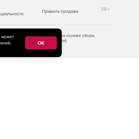
14+
Правила продажи
циальности
редоставления информации на основе сбора,
e может
рритории Российской Федерации)
OK
ений,