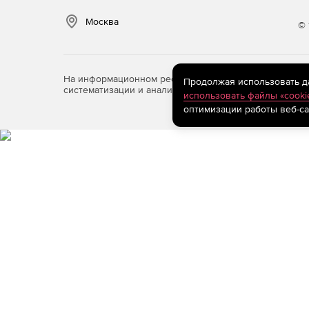
Доступ к встроенным инструментам 2D- и 3D
кеинга.
Москва
© 
Отслеживание и стабилизация движения, во
сторонних разработчиков.
На информационном ресурсе store.softline.ru примен
Продолжая использовать дан
систематизации и анализа сведений, относящихся к 
Создание саундтреков студийного качества 
использовать файлы «cooki
редактирования и микширования.
оптимизации работы веб-са
Поддержка редактирования и микширования об
эффектам.
Использование компрессоров, реверберации 
Доступ к полностью интегрированному набор
Поддержка обработки цветового пространств
Запись готовых видеопроектов на DVD-диск
высоком качестве – онлайн или на диске.