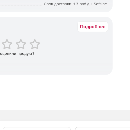
Срок доставки: 1-3 раб.дн. Softline.
-доступ к дилерским техническим информационным
Подробнее
 оценили продукт?
мм для подбора запчастей (включая VAG группу) в