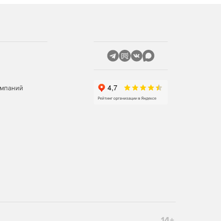
омпаний
14+