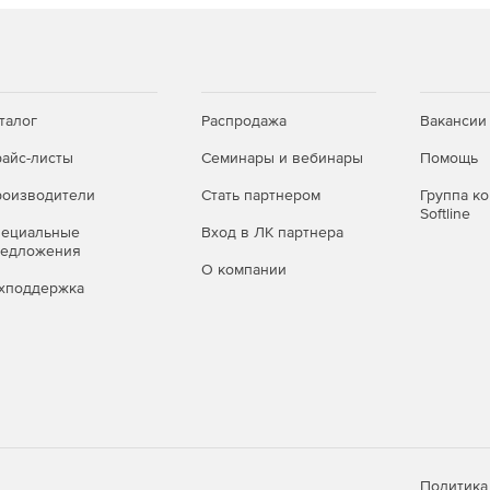
талог
Распродажа
Вакансии
айс-листы
Семинары и вебинары
Помощь
оизводители
Стать партнером
Группа к
Softline
пециальные
Вход в ЛК партнера
редложения
О компании
хподдержка
Политика