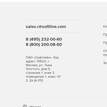
sales.r@softline.com
Ка
Пр
8 (495) 232-00-60
Пр
8 (800) 200-08-60
С
п
ПАО «Софтлайн». Юр.
адрес: 119021, г.
Те
Москва, ул. Льва
Толстого, дом 5,
строение 1, этаж 3,
помещение 1, комн. №
2, 2а (А-311)