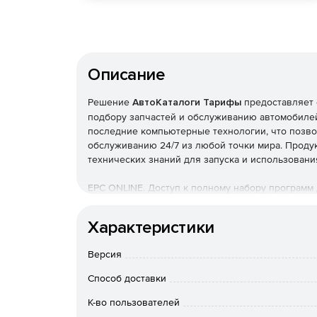
Описание
Решение
АвтоКаталоги Тарифы
предоставляет 
подбору запчастей и обслуживанию автомобилей
последние компьютерные технологии, что позво
обслуживанию 24/7 из любой точки мира. Проду
технических знаний для запуска и использовани
EPC ONLINE. Доступ к полному набору программ 
Все каталоги (включая VAG).
Характеристики
Онлайн доступ 24/7.
Версия
Способ доставки
1 месяц.
К-во пользователей
1 пользователь.