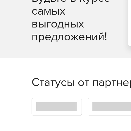
самых
1 месяц.
выгодных
1 пользователь.
предложений!
Статусы от партн