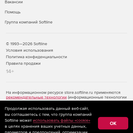
Вакансии
Помощь
Группа компаний Softline
© 1993—2026 Softline
Условия использования
Политика конфиденциальности
Правила продажи
14+
На информационном ресурсе store.softline.ru применяются
рекомендательные технологии
(информационные технологии
предоставления информации на основе сбора,
систематизации и анализа сведений, относящихся к
Продолжая использовать данный веб-сайт,
предпочтениям пользователей сети «Интернет»,
вы соглашаетесь с тем, что группа компаний
находящихся на территории Российской Федерации)
Softline может
использовать файлы «cookie»
OK
в целях хранения ваших учетных данных,
параметров и предпочтений, оптимизации